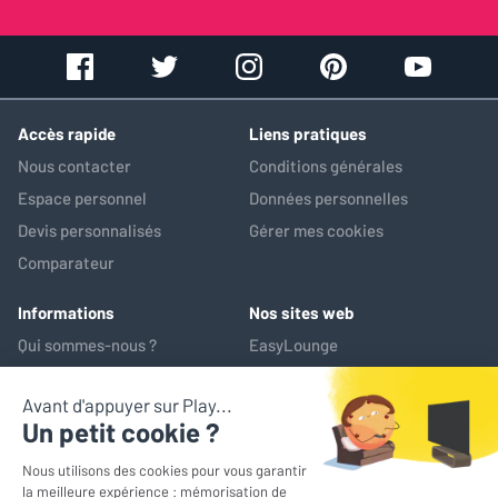
Accès rapide
Liens pratiques
Nous contacter
Conditions générales
Espace personnel
Données personnelles
Devis personnalisés
Gérer mes cookies
Comparateur
Informations
Nos sites web
Qui sommes-nous ?
EasyLounge
Nos services
AV-Market
Service après-vente
*Prix de référence : ce prix correspond au prix le plus bas pratiqué
sur les 30 jours précédant l'opération promotionnelle