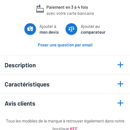
Paiement en 3 à 4 fois
avec votre carte bancaire
Ajouter à
Ajouter au
mon devis
comparateur
Poser une question par email
Description
Caractéristiques
Descriptif détaillé
Informations générales
SQ1 Gris foncé
Avis clients
Marque
KEF
Cet article n'a pas encore recueilli d'évaluations
Tous les modèles de la marque à retrouver également dans notre
Modèle
SQ1 Gris foncé
boutique
KEF