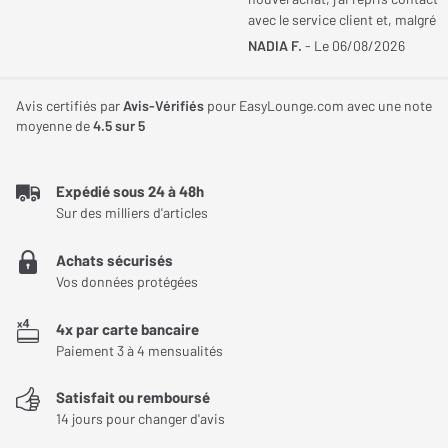
avec le service client et, malgré
le changement d'interlocuteur et
NADIA F.
- Le 06/08/2026
le délai dépassé, ma demande a
été prise en compte et ce geste
commercial a pu être maintenu.
Avis certifiés par
Avis-Vérifiés
pour EasyLounge.com avec une note
Une équipe aimable,
moyenne de
4.5
sur 5
professionnelle et à l'écoute,
avec un véritable sens du
service. Je recommande
Expédié sous 24 à 48h
vivement.
Sur des milliers d'articles
Achats sécurisés
Vos données protégées
4x par carte bancaire
Paiement 3 à 4 mensualités
Satisfait ou remboursé
14 jours pour changer d'avis