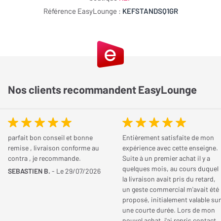
NOTE GLOBALE
0 / 5
Référence EasyLounge :
KEFSTANDSQ1GR
Montage
0 / 5
Esthétique
0 / 5
Finition
0 / 5
Robustesse
0 / 5
Qualité/Prix
0 / 5
Nos clients recommandent EasyLounge
Partagez votre avis
Vous possédez cet article ? Vous l'avez déjà essayé ? Donnez
votre avis et aidez les autres internautes à bien choisir.
parfait bon conseil et bonne
Entièrement satisfaite de mon
remise , livraison conforme au
expérience avec cette enseigne.
contra , je recommande.
Suite à un premier achat il y a
JE DONNE MON AVIS
quelques mois, au cours duquel
SEBASTIEN B.
- Le 29/07/2026
la livraison avait pris du retard,
un geste commercial m'avait été
proposé, initialement valable sur
une courte durée. Lors de mon
nouvel achat, j'ai repris contact