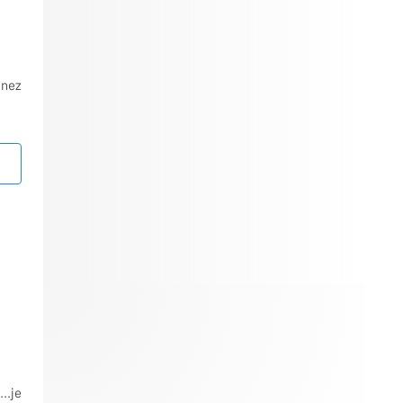
nnez
..je