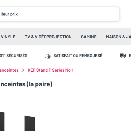
lleur prix
VINYLE
TV & VIDÉOPROJECTION
GAMING
MAISON & J
00% SÉCURISÉS
SATISFAIT OU REMBOURSÉ
E
 enceintes
KEF Stand T Series Noir
nceintes (la paire)