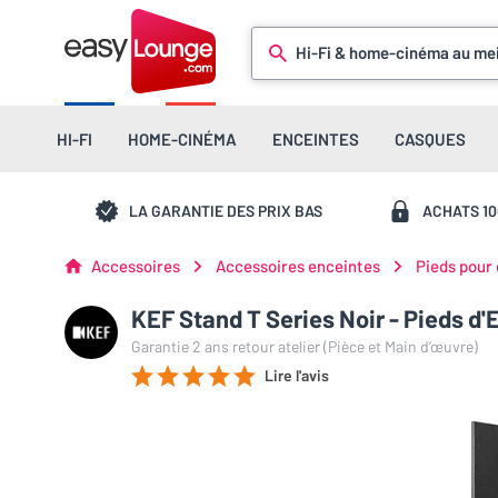
Hi-Fi & home-cinéma au mei
HI-FI
HOME-CINÉMA
ENCEINTES
CASQUES
LA GARANTIE DES PRIX BAS
ACHATS 1
Accessoires
Accessoires enceintes
Pieds pour
KEF Stand T Series Noir - Pieds d'E
Garantie 2 ans retour atelier (Pièce et Main d’œuvre)
Lire l'avis