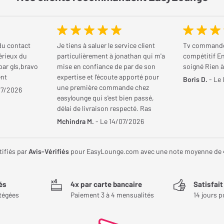
du contact
Je tiens à saluer le service client
Tv commandé 
érieux du
particulièrement à jonathan qui m'a
compétitif En
 par gls,bravo
mise en confiance de par de son
soigné Rien à
ent
expertise et l'écoute apporté pour
Boris D.
- Le
une première commande chez
07/2026
easylounge qui s'est bien passé,
délai de livraison respecté. Ras
Mchindra M.
- Le 14/07/2026
tifiés par
Avis-Vérifiés
pour EasyLounge.com avec une note moyenne de
és
4x par carte bancaire
Satisfai
tégées
Paiement 3 à 4 mensualités
14 jours p