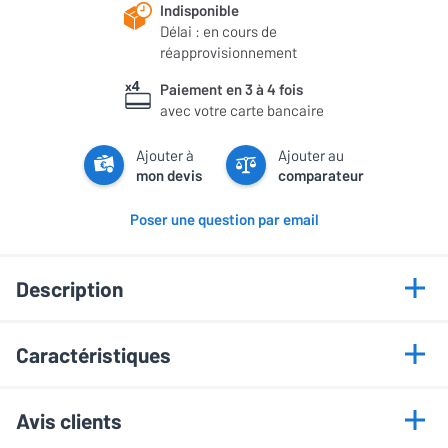
Indisponible
Délai : en cours de
réapprovisionnement
Paiement en 3 à 4 fois
avec votre carte bancaire
Ajouter à
Ajouter au
mon devis
comparateur
Poser une question par email
Description
Points forts
Caractéristiques
Cuivre Perfect Surface Conductor + (PSC+)
Informations générales
Cuivre à haute pureté
Avis clients
Gainage sous vide d'air en polyéthylène