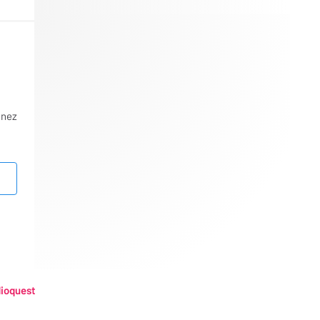
nnez
ioquest