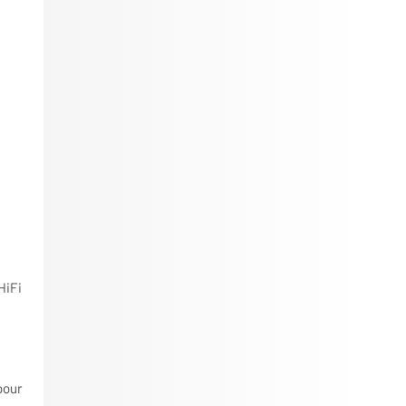
HiFi
pour