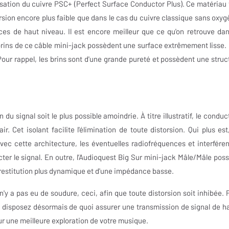
lisation du cuivre PSC+ (Perfect Surface Conductor Plus). Ce matériau 
rsion encore plus faible que dans le cas du cuivre classique sans oxyg
ces de haut niveau. Il est encore meilleur que ce qu'on retrouve dan
rins de ce câble mini-jack possèdent une surface extrêmement lisse. I
Pour rappel, les brins sont d'une grande pureté et possèdent une struc
du signal soit le plus possible amoindrie. À titre illustratif, le conduc
. Cet isolant facilite l'élimination de toute distorsion. Qui plus est
Avec cette architecture, les éventuelles radiofréquences et interfére
ter le signal. En outre, l’Audioquest Big Sur mini-jack Mâle/Mâle pos
 restitution plus dynamique et d'une impédance basse.
'y a pas eu de soudure, ceci, afin que toute distorsion soit inhibée. 
s disposez désormais de quoi assurer une transmission de signal de h
ur une meilleure exploration de votre musique.