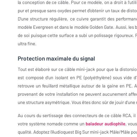
la conception de ce câble. Pour ce modèle, on a droit à l'uti
pur et presque sans oxydes permet d'obtenir un taux de disto
D'une structure régulière, ce cuivre garantit des performan
modèle Evergreen et dans le modèle Golden Gate. Aussi, les b
de soi puisque cette surface a subi un polissage rigoureux. 
ultra fine.
Protection maximale du signal
Tout est élaboré sur ce câble mini-jack pour que la distorsion 
est composé d'un isolant en PE (polyéthylène) sous vide d'air
retrouve un feuillard métallique autour de la gaine en PE. 
provenant de votre installation ne peuvent aucunement affec
une structure asymétrique. Vous êtes donc sûr de jouir d'une
Au cours du sertissage des connecteurs de ce câble RCA, il n
votre système nomade comme un
baladeur audiophile
, vou
qualité. Adoptez l’Audioquest Big Sur mini-jack Mâle/Mâle po