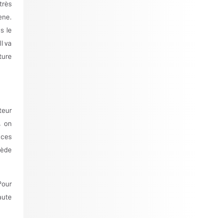
très
ène.
s le
l va
ture
teur
, on
nces
sède
Pour
aute