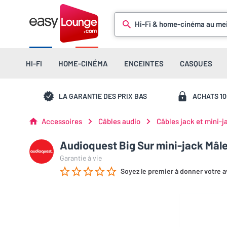
Hi-Fi & home-cinéma au mei
HI-FI
HOME-CINÉMA
ENCEINTES
CASQUES
LA GARANTIE DES PRIX BAS
ACHATS 1
Accessoires
Câbles audio
Câbles jack et mini-j
Audioquest Big Sur mini-jack Mâle
Garantie à vie
Soyez le premier à donner votre a