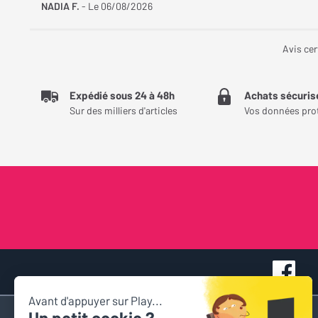
changement d'interlocuteur et le
NADIA F.
- Le 06/08/2026
délai dépassé, ma demande a été
prise en compte et ce geste
commercial a pu être maintenu.
Avis cer
Une équipe aimable,
professionnelle et à l'écoute, avec
un véritable sens du service. Je
Expédié sous 24 à 48h
Achats sécuris
recommande vivement.
Sur des milliers d'articles
Vos données pro
Accès rapide