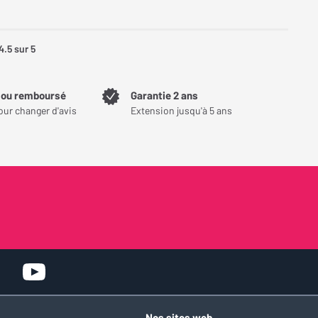
4.5
sur 5
t ou remboursé
Garantie 2 ans
our changer d'avis
Extension jusqu'à 5 ans
Nos sites web