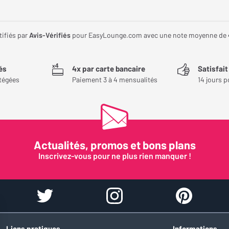
tifiés par
Avis-Vérifiés
pour EasyLounge.com avec une note moyenne de
és
4x par carte bancaire
Satisfai
tégées
Paiement 3 à 4 mensualités
14 jours p
Actualités, promos et bons plans
Inscrivez-vous pour ne plus rien manquer !
Liens pratiques
Informations