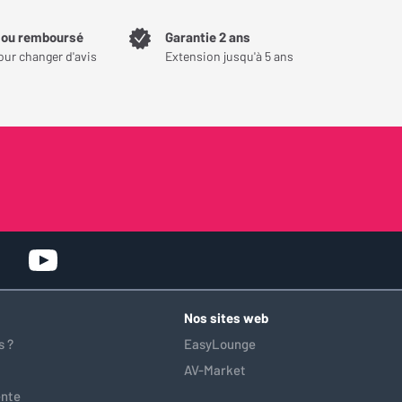
t ou remboursé
Garantie 2 ans
our changer d'avis
Extension jusqu'à 5 ans
Nos sites web
 ?
EasyLounge
AV-Market
ente