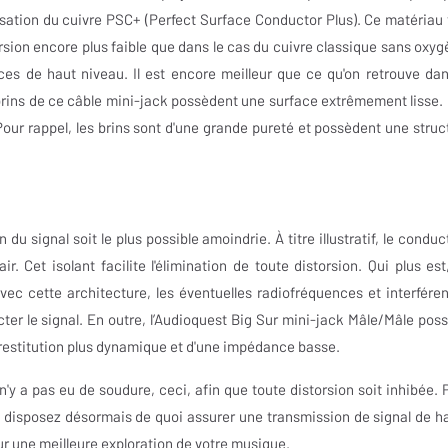
lisation du cuivre PSC+ (Perfect Surface Conductor Plus). Ce matériau 
rsion encore plus faible que dans le cas du cuivre classique sans oxyg
ces de haut niveau. Il est encore meilleur que ce qu'on retrouve dan
rins de ce câble mini-jack possèdent une surface extrêmement lisse. I
Pour rappel, les brins sont d'une grande pureté et possèdent une struc
du signal soit le plus possible amoindrie. À titre illustratif, le conduc
. Cet isolant facilite l'élimination de toute distorsion. Qui plus est
Avec cette architecture, les éventuelles radiofréquences et interfére
ter le signal. En outre, l’Audioquest Big Sur mini-jack Mâle/Mâle pos
 restitution plus dynamique et d'une impédance basse.
'y a pas eu de soudure, ceci, afin que toute distorsion soit inhibée. 
s disposez désormais de quoi assurer une transmission de signal de h
ur une meilleure exploration de votre musique.