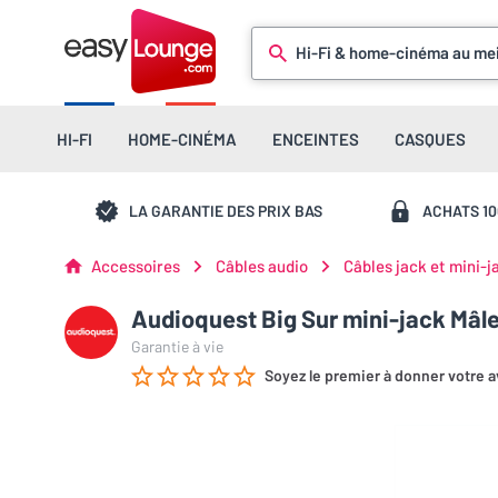
Hi-Fi & home-cinéma au mei
HI-FI
HOME-CINÉMA
ENCEINTES
CASQUES
LA GARANTIE DES PRIX BAS
ACHATS 1
Accessoires
Câbles audio
Câbles jack et mini-j
Audioquest Big Sur mini-jack Mâle
Garantie à vie
Soyez le premier à donner votre a