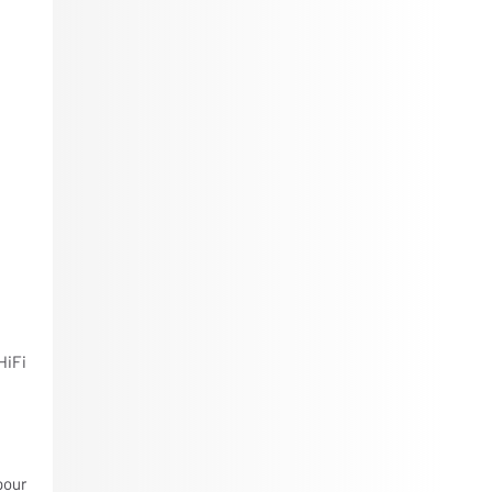
HiFi
pour