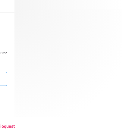
nnez
ioquest