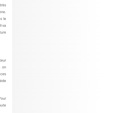
très
ène.
s le
l va
ture
teur
, on
nces
sède
Pour
aute