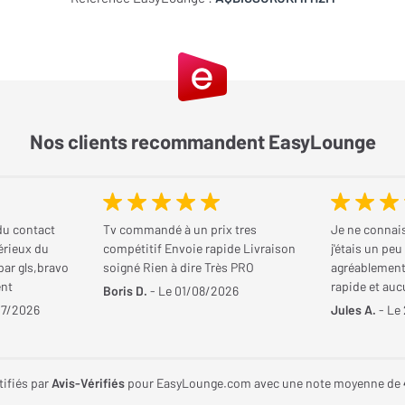
Nos clients recommandent EasyLounge
du contact
Tv commandé à un prix tres
Je ne connais
érieux du
compétitif Envoie rapide Livraison
j'étais un pe
 par gls,bravo
soigné Rien à dire Très PRO
agréablement 
ent
rapide et au
Boris D.
- Le 01/08/2026
07/2026
Jules A.
- Le
tifiés par
Avis-Vérifiés
pour EasyLounge.com avec une note moyenne de