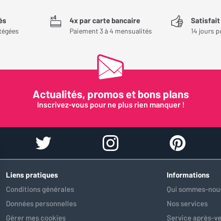
és
4x par carte bancaire
Satisfai
tégées
Paiement 3 à 4 mensualités
14 jours p
Actualités, promos et bons plans
Inscrivez-vous pour ne plus rien manquer !
Liens pratiques
Informations
Conditions générales
Qui sommes-nous
Données personnelles
Nos services
Gérer mes cookies
Service après-v