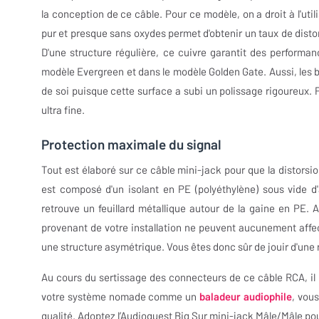
la conception de ce câble. Pour ce modèle, on a droit à l'uti
pur et presque sans oxydes permet d'obtenir un taux de disto
D'une structure régulière, ce cuivre garantit des performan
modèle Evergreen et dans le modèle Golden Gate. Aussi, les b
de soi puisque cette surface a subi un polissage rigoureux. 
ultra fine.
Protection maximale du signal
Tout est élaboré sur ce câble mini-jack pour que la distorsion 
est composé d'un isolant en PE (polyéthylène) sous vide d'air
retrouve un feuillard métallique autour de la gaine en PE. 
provenant de votre installation ne peuvent aucunement affec
une structure asymétrique. Vous êtes donc sûr de jouir d'une
Au cours du sertissage des connecteurs de ce câble RCA, il n
votre système nomade comme un
baladeur audiophile
, vou
qualité. Adoptez l’Audioquest Big Sur mini-jack Mâle/Mâle po