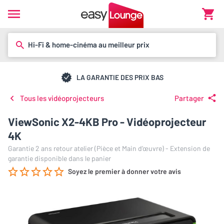
Hi-Fi & home-cinéma au meilleur prix
LA GARANTIE DES PRIX BAS
Tous les vidéoprojecteurs
Partager
ViewSonic X2-4KB Pro - Vidéoprojecteur
4K
Garantie 2 ans retour atelier (Pièce et Main d’œuvre) - Extension de
garantie disponible dans le panier
Soyez le premier à donner votre avis