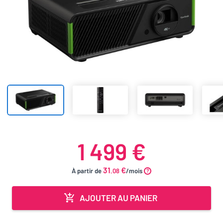
1 499 €
31
€
À partir de
.08
/mois
AJOUTER AU PANIER