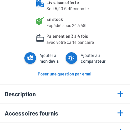
Livraison offerte
Soit 5,90 € d'économie
En stock
Expédié sous 24 à 48h
Paiement en 3 à 4 fois
avec votre carte bancaire
Ajouter à
Ajouter au
mon devis
comparateur
Poser une question par email
Description
Points forts
Accessoires fournis
Résolution 4K HDR avec puce 0,65"
Cordon d'alimentation
Optimisé pour le gaming (4,2 ms)