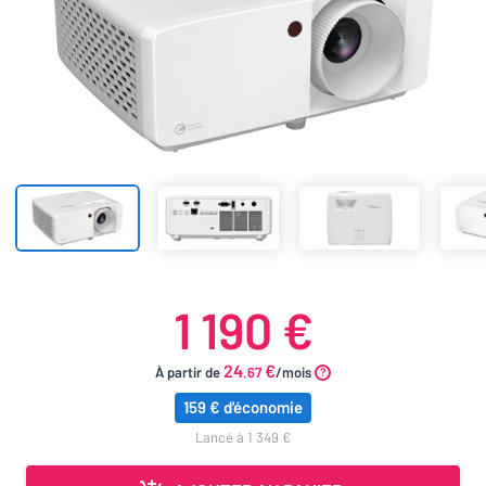
1 190 €
24
€
À partir de
.67
/mois
159 € d'économie
lancé à 1 349 €