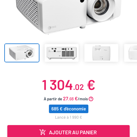
1 304
€
.02
27
€
À partir de
.03
/mois
685 € d'économie
lancé à 1 990 €
AJOUTER AU PANIER