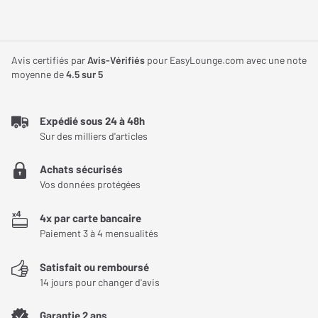
l'Optoma UHZ66
Correction trapèze
+/- 30°
verticale
Plongez dans une expérience visuelle époustouflante avec
l'Optoma UHZ66, qui offre une résolution UHD 4K de 3840 x 2160
Avis certifiés par
Avis-Vérifiés
pour EasyLounge.com avec une note
Correction trapèze
+/- 30°
pixels, assurant une image ultra-détaillée et nette. Sa
moyenne de
4.5
sur 5
horizontale
compatibilité avec les technologies HDR et HLG enrichit vos
contenus visuels en optimisant la luminosité, révélant des détails
Expédié sous 24 à 48h
sombres et sublimant les couleurs, pour des images qui
Lampe
Sur des milliers d'articles
dépassent de loin la qualité des projecteurs HD traditionnels.
Technologie lumineuse
Laser
Achats sécurisés
Vos données protégées
Durée de vie lampe
30 000 Heures
dynamique
4x par carte bancaire
Paiement 3 à 4 mensualités
Niveau sonore ventilateur
28 dB
Satisfait ou remboursé
(Min)
14 jours pour changer d'avis
Garantie 2 ans
Fonctions