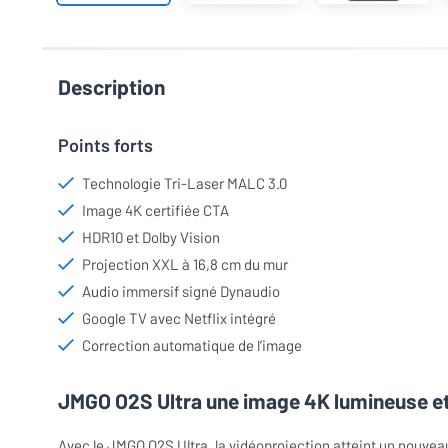
Description
Points forts
Technologie Tri-Laser MALC 3.0
Image 4K certifiée CTA
HDR10 et Dolby Vision
Projection XXL à 16,8 cm du mur
Audio immersif signé Dynaudio
Google TV avec Netflix intégré
Correction automatique de l’image
JMGO O2S Ultra une image 4K lumineuse et
Avec le JMGO O2S Ultra, la vidéoprojection atteint un nouvea