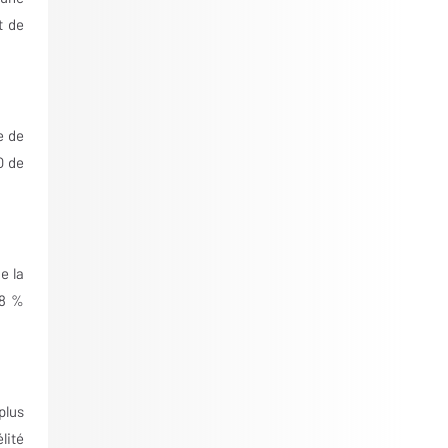
t de
e de
O de
e la
88 %
plus
lité