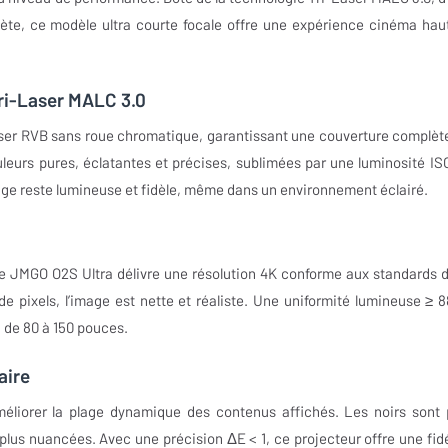
ète, ce modèle ultra courte focale offre une expérience cinéma hau
Tri-Laser MALC 3.0
aser RVB sans roue chromatique, garantissant une couverture complèt
uleurs pures, éclatantes et précises, sublimées par une luminosité IS
ge reste lumineuse et fidèle, même dans un environnement éclairé.
le JMGO O2S Ultra délivre une résolution 4K conforme aux standards d
e pixels, l’image est nette et réaliste. Une uniformité lumineuse ≥ 
 de 80 à 150 pouces.
aire
éliorer la plage dynamique des contenus affichés. Les noirs sont 
s plus nuancées. Avec une précision ΔE < 1, ce projecteur offre une fidé