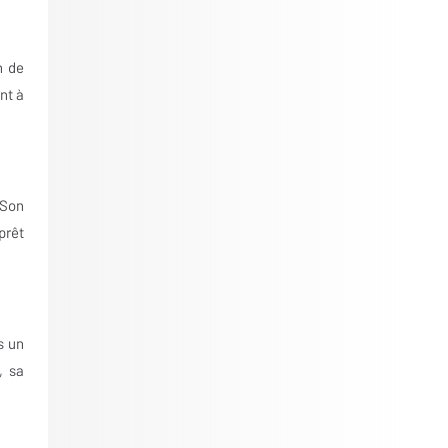
n de
nt à
 Son
prêt
s un
, sa