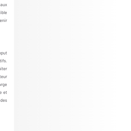
eaux
ible
enir
nput
ifs.
iter
teur
arge
e et
ides