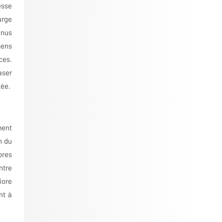
esse
arge
enus
mens
ces.
aser
tée.
ment
n du
bres
ntre
iore
nt à