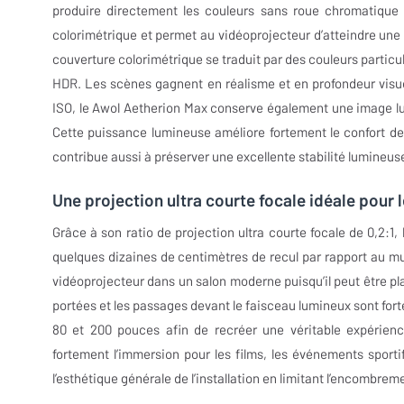
produire directement les couleurs sans roue chromatique t
colorimétrique et permet au vidéoprojecteur d’atteindre une 
couverture colorimétrique se traduit par des couleurs particu
HDR. Les scènes gagnent en réalisme et en profondeur visue
ISO, le Awol Aetherion Max conserve également une image l
Cette puissance lumineuse améliore fortement le confort de
contribue aussi à préserver une excellente stabilité lumineuse
Une projection ultra courte focale idéale pour 
Grâce à son ratio de projection ultra courte focale de 0,2
quelques dizaines de centimètres de recul par rapport au mur
vidéoprojecteur dans un salon moderne puisqu’il peut être pl
portées et les passages devant le faisceau lumineux sont for
80 et 200 pouces afin de recréer une véritable expérien
fortement l’immersion pour les films, les événements sporti
l’esthétique générale de l’installation en limitant l’encombrem