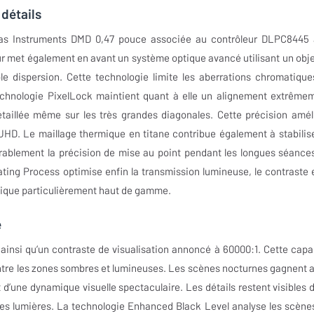
détails
as Instruments DMD 0,47 pouce associée au contrôleur DLPC8445 
ur met également en avant un système optique avancé utilisant un obje
le dispersion. Cette technologie limite les aberrations chromatique
technologie PixelLock maintient quant à elle un alignement extrême
étaillée même sur les très grandes diagonales. Cette précision amél
UHD. Le maillage thermique en titane contribue également à stabilise
ablement la précision de mise au point pendant les longues séance
ting Process optimise enfin la transmission lumineuse, le contraste e
hique particulièrement haut de gamme.
e
ainsi qu’un contraste de visualisation annoncé à 60000:1. Cette capa
entre les zones sombres et lumineuses. Les scènes nocturnes gagnent a
nt d’une dynamique visuelle spectaculaire. Les détails restent visibles 
tes lumières. La technologie Enhanced Black Level analyse les scène