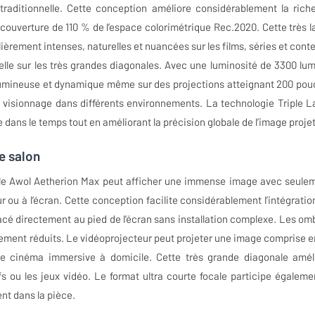
raditionnelle. Cette conception améliore considérablement la rich
couverture de 110 % de l’espace colorimétrique Rec.2020. Cette très l
lièrement intenses, naturelles et nuancées sur les films, séries et cont
lle sur les très grandes diagonales. Avec une luminosité de 3300 lu
umineuse et dynamique même sur des projections atteignant 200 pou
 visionnage dans différents environnements. La technologie Triple L
 dans le temps tout en améliorant la précision globale de l’image proje
le salon
:1, le Awol Aetherion Max peut afficher une immense image avec seule
 ou à l’écran. Cette conception facilite considérablement l’intégratio
acé directement au pied de l’écran sans installation complexe. Les om
tement réduits. Le vidéoprojecteur peut projeter une image comprise e
ce cinéma immersive à domicile. Cette très grande diagonale amél
fs ou les jeux vidéo. Le format ultra courte focale participe égaleme
ent dans la pièce.