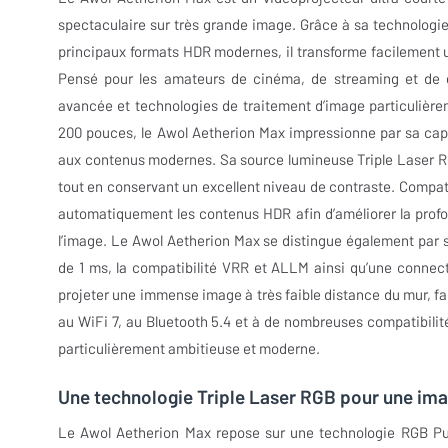
spectaculaire sur très grande image. Grâce à sa technologie
principaux formats HDR modernes, il transforme facilement u
Pensé pour les amateurs de cinéma, de streaming et de ga
avancée et technologies de traitement d’image particulièr
200 pouces, le Awol Aetherion Max impressionne par sa cap
aux contenus modernes. Sa source lumineuse Triple Laser RG
tout en conservant un excellent niveau de contraste. Compa
automatiquement les contenus HDR afin d’améliorer la profon
l’image. Le Awol Aetherion Max se distingue également par
de 1 ms, la compatibilité VRR et ALLM ainsi qu’une connecti
projeter une immense image à très faible distance du mur, fa
au WiFi 7, au Bluetooth 5.4 et à de nombreuses compatibil
particulièrement ambitieuse et moderne.
Une technologie Triple Laser RGB pour une ima
Le Awol Aetherion Max repose sur une technologie RGB Pure T