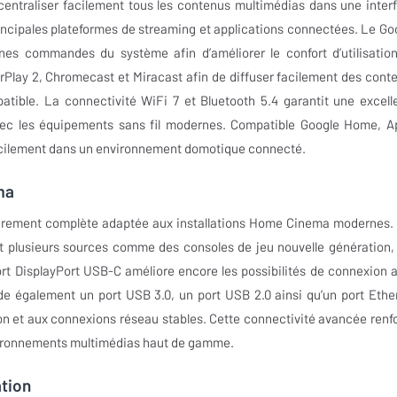
entraliser facilement tous les contenus multimédias dans une inter
rincipales plateformes de streaming et applications connectées. Le Go
aines commandes du système afin d’améliorer le confort d’utilisatio
rPlay 2, Chromecast et Miracast afin de diffuser facilement des cont
tible. La connectivité WiFi 7 et Bluetooth 5.4 garantit une excell
avec les équipements sans fil modernes. Compatible Google Home, A
facilement dans un environnement domotique connecté.
ma
ièrement complète adaptée aux installations Home Cinema modernes.
t plusieurs sources comme des consoles de jeu nouvelle génération,
ort DisplayPort USB-C améliore encore les possibilités de connexion 
 également un port USB 3.0, un port USB 2.0 ainsi qu’un port Ethe
on et aux connexions réseau stables. Cette connectivité avancée renf
nvironnements multimédias haut de gamme.
ation