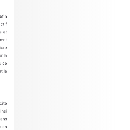
afin
ctif
s et
ment
iore
r la
s de
t la
cité
insi
dans
s en