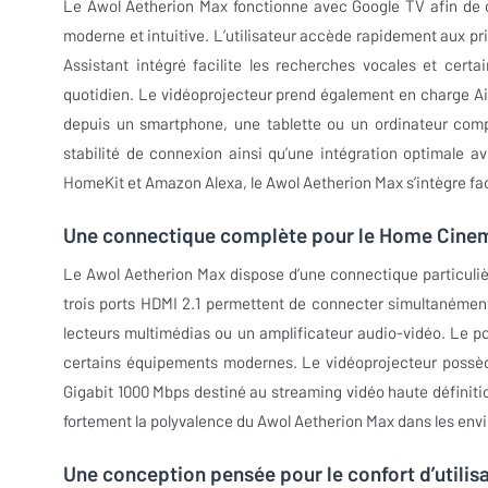
Le Awol Aetherion Max fonctionne avec Google TV afin de c
moderne et intuitive. L’utilisateur accède rapidement aux p
Assistant intégré facilite les recherches vocales et cert
quotidien. Le vidéoprojecteur prend également en charge Ai
depuis un smartphone, une tablette ou un ordinateur compa
stabilité de connexion ainsi qu’une intégration optimale 
HomeKit et Amazon Alexa, le Awol Aetherion Max s’intègre 
Une connectique complète pour le Home Cine
Le Awol Aetherion Max dispose d’une connectique particul
trois ports HDMI 2.1 permettent de connecter simultanémen
lecteurs multimédias ou un amplificateur audio-vidéo. Le p
certains équipements modernes. Le vidéoprojecteur possède
Gigabit 1000 Mbps destiné au streaming vidéo haute définiti
fortement la polyvalence du Awol Aetherion Max dans les e
Une conception pensée pour le confort d’utilis