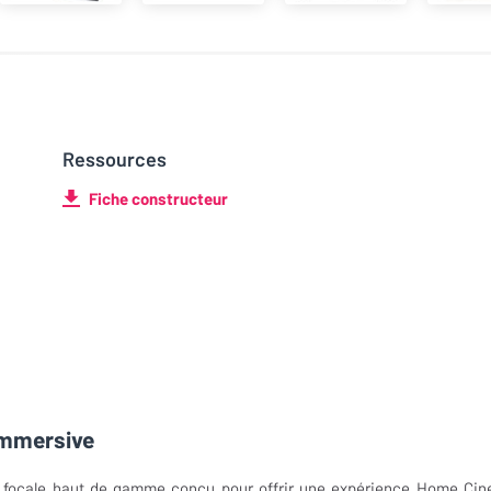
Ressources
Fiche constructeur
immersive
te focale haut de gamme conçu pour offrir une expérience Home Ci