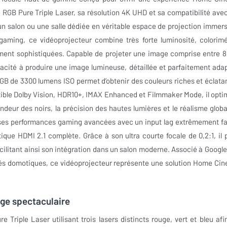
 RGB Pure Triple Laser, sa résolution 4K UHD et sa compatibilité avec
n salon ou une salle dédiée en véritable espace de projection immers
ming, ce vidéoprojecteur combine très forte luminosité, colorimé
ement sophistiquées. Capable de projeter une image comprise entre 8
acité à produire une image lumineuse, détaillée et parfaitement ada
B de 3300 lumens ISO permet d’obtenir des couleurs riches et éclata
tible Dolby Vision, HDR10+, IMAX Enhanced et Filmmaker Mode, il opti
deur des noirs, la précision des hautes lumières et le réalisme globa
 ses performances gaming avancées avec un input lag extrêmement fa
que HDMI 2.1 complète. Grâce à son ultra courte focale de 0,2:1, il 
cilitant ainsi son intégration dans un salon moderne. Associé à Google
ités domotiques, ce vidéoprojecteur représente une solution Home Ci
ge spectaculaire
riple Laser utilisant trois lasers distincts rouge, vert et bleu afi