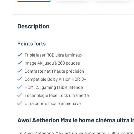
Description
Points forts
Triple laser RGB ultra lumineux
Image 4K jusqu’à 200 pouces
Contraste natif haute précision
Compatible Dolby Vision HDR10+
HDMI 2.1 gaming faible latence
Technologie PixelLock ultra nette
Ultra courte focale immersive
Awol Aetherion Max le home cinéma ultra 
Le Awol Aetherion Max est un vidéoprojecteur ultra cour