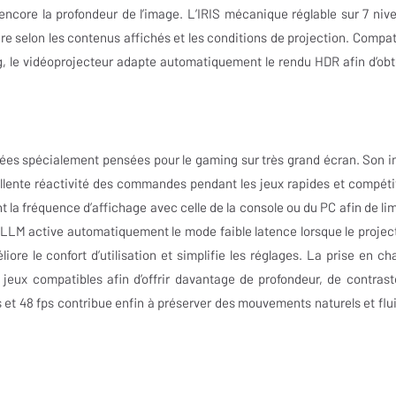
 encore la profondeur de l’image. L’IRIS mécanique réglable sur 7 niv
e selon les contenus affichés et les conditions de projection. Compat
 le vidéoprojecteur adapte automatiquement le rendu HDR afin d’obt
ées spécialement pensées pour le gaming sur très grand écran. Son i
llente réactivité des commandes pendant les jeux rapides et compétit
a fréquence d’affichage avec celle de la console ou du PC afin de lim
L’ALLM active automatiquement le mode faible latence lorsque le projec
re le confort d’utilisation et simplifie les réglages. La prise en ch
eux compatibles afin d’offrir davantage de profondeur, de contrast
 et 48 fps contribue enfin à préserver des mouvements naturels et flu