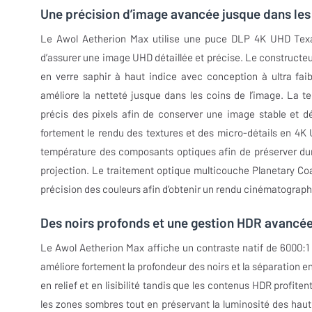
Une précision d’image avancée jusque dans les 
Le Awol Aetherion Max utilise une puce DLP 4K UHD Tex
d’assurer une image UHD détaillée et précise. Le constructe
en verre saphir à haut indice avec conception à ultra faib
améliore la netteté jusque dans les coins de l’image. La 
précis des pixels afin de conserver une image stable et d
fortement le rendu des textures et des micro-détails en 4K 
température des composants optiques afin de préserver dur
projection. Le traitement optique multicouche Planetary Coa
précision des couleurs afin d’obtenir un rendu cinématograp
Des noirs profonds et une gestion HDR avancé
Le Awol Aetherion Max affiche un contraste natif de 6000:1 
améliore fortement la profondeur des noirs et la séparation 
en relief et en lisibilité tandis que les contenus HDR profite
les zones sombres tout en préservant la luminosité des hau