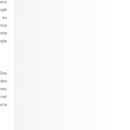
face
ogle
n au
enus
ente
pple
 Ses
 des
avec
rnet
orce