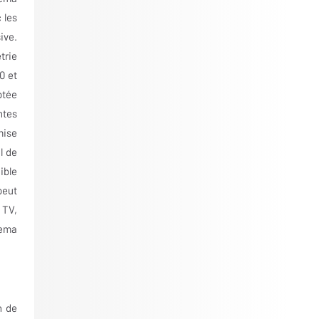
 les
ive.
trie
0 et
ptée
ntes
mise
l de
ible
peut
 TV,
nema
n de