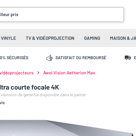
lleur prix
VINYLE
TV & VIDÉOPROJECTION
GAMING
MAISON & J
00% SÉCURISÉS
SATISFAIT OU REMBOURSÉ
E
 vidéoprojecteurs
Awol Vision Aetherion Max
ltra courte focale 4K
 Extension de garantie disponible dans le panier
vis