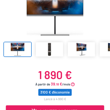
1 890 €
39
€
À partir de
.18
/mois
3100 € d'économie
lancé à 4 990 €