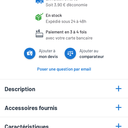
Soit 3,90 € d'économie
En stock
Expédié sous 24 à 48h
Paiement en 3 à 4 fois
avec votre carte bancaire
Ajouter à
Ajouter au
mon devis
comparateur
Poser une question par email
Description
Points forts
Accessoires fournis
Compatible avec de nombreux vidéoprojecteurs
Manuel utilisateur
Charge maximale de 15 kg
Caractéristiques