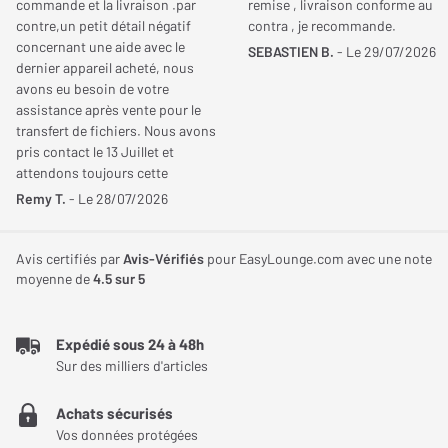
commande et la livraison .par
remise , livraison conforme au
Consommation
accessoires nécessaires, ce support assure une fixation stable
contre,un petit détail négatif
contra , je recommande.
JE DONNE MON AVIS
concernant une aide avec le
et durable.
SEBASTIEN B.
- Le 29/07/2026
Poids total
1,20 Kg
dernier appareil acheté, nous
avons eu besoin de votre
Une compatibilité étendue avec de nombreux
assistance après vente pour le
vidéoprojecteurs
transfert de fichiers. Nous avons
pris contact le 13 Juillet et
Le support Optoma OCM818-RU bénéficie d’une conception
attendons toujours cette
universelle lui permettant d’être compatible avec un très large
aide!!!!. Cordialement
Remy T.
- Le 28/07/2026
choix de vidéoprojecteurs. Cette polyvalence facilite son
intégration dans de nombreuses installations, qu’il s’agisse d’une
Avis certifiés par
Avis-Vérifiés
pour EasyLounge.com avec une note
salle de réunion, d’une salle de classe ou d’un espace home-
moyenne de
4.5
sur 5
cinéma. Sa conception adaptable permet de répondre aux
besoins des utilisateurs recherchant une solution unique capable
Expédié sous 24 à 48h
d’accompagner différents modèles de projecteurs.
Sur des milliers d'articles
Des réglages précis pour un alignement optimal
Achats sécurisés
Afin d’obtenir une image parfaitement positionnée, le support
Vos données protégées