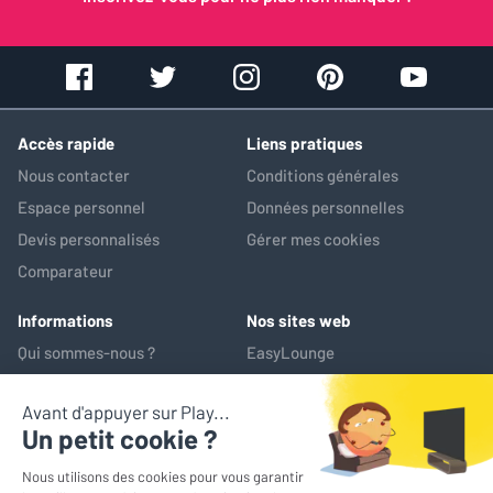
Accès rapide
Liens pratiques
Nous contacter
Conditions générales
Espace personnel
Données personnelles
Devis personnalisés
Gérer mes cookies
Comparateur
Informations
Nos sites web
Qui sommes-nous ?
EasyLounge
Nos services
AV-Market
Service après-vente
*Prix de référence : ce prix correspond au prix le plus bas pratiqué