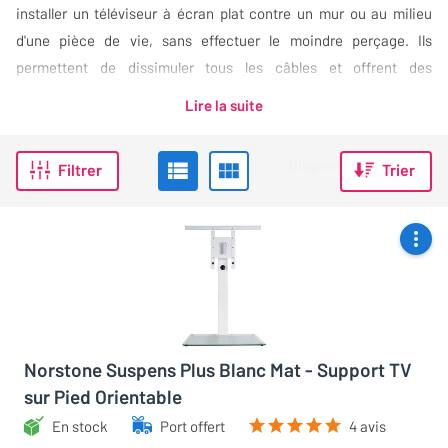
installer un téléviseur à écran plat contre un mur ou au milieu
d'une pièce de vie, sans effectuer le moindre perçage. Ils
permettent de dissimuler tous les câbles et offrent des
possibilités d'inclinaison, d'orientation et parfois d'ajustement en
Lire la suite
hauteur que ne permettent pas les pieds intégrés aux téléviseurs.
Les supports TV sur pied que nous avons sélectionnés sont très
Filtrer
Trier
faciles à monter. Voici ce qu'il faut savoir…
Norstone Suspens Plus Blanc Mat - Support TV
sur Pied Orientable
En stock
Port offert
4 avis