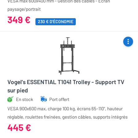
VESA max 600x400 mm - Gestion des câbles - Écran
paysage/portrait
349 €
230 € D'ÉCONOMIE
Vogel's ESSENTIAL T1041 Trolley - Support TV
sur pied
En stock
Port offert
VESA 900x600 max, charge 100 kg, écrans 65-110", hauteur
réglable, roulettes freinées, gestion câbles, supports intégrés
445 €