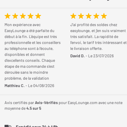
Mon expérience avec
J'ai profité des soldes chez
EasyLounge a été parfaite du
easylounge, et j'en suis vraiment
début à la fin. L'équipe est très
très satisfait. La rapidité de
professionnelle et les conseillers
l’envoi, le tarif très intéressant et
au téléphone sont à l'écoute,
le livraison offerte.
disponibles et donnent
David D.
- Le 23/07/2026
d'excellents conseils. Chaque
étape de ma commande s'est
déroulée sans le moindre
problème, de la validation
jusqu'à la livraison. Je
Matthieu C.
- Le 04/08/2026
recommande ce site sans
hésitation pour la qualité de son
service et son sérieux.
Avis certifiés par
Avis-Vérifiés
pour EasyLounge.com avec une note
moyenne de
4.5
sur 5
Expédié sous 24 à 48h