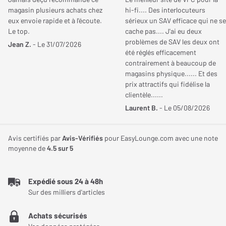
et une durabilité supérieures. Chaque élément a été pensé pour
magasin plusieurs achats chez
hi-fi.... Des interlocuteurs
reproduire fidèlement l'ergonomie et l'esthétique d'un véritable
eux envoie rapide et à l'écoute.
sérieux un SAV efficace qui ne se
volant de course.
Le top.
cache pas.... J'ai eu deux
problèmes de SAV les deux ont
Jean Z.
- Le 31/07/2026
été réglés efficacement
contrairement à beaucoup de
magasins physique...... Et des
prix attractifs qui fidélise la
clientèle......
Laurent B.
- Le 05/08/2026
Avis certifiés par
Avis-Vérifiés
pour EasyLounge.com avec une note
moyenne de
4.5
sur 5
Compatibilité et adaptabilité pour une expérience
sur mesure
Expédié sous 24 à 48h
Sur des milliers d'articles
Le Thrustmaster TX Racing Wheel Leather Edition brille par sa
compatibilité étendue avec la Xbox One et le PC, offrant ainsi une
Achats sécurisés
flexibilité sans précédent. Le volant adopte les boutons officiels