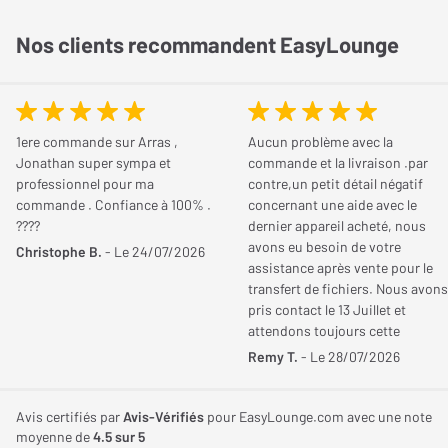
Nos clients recommandent EasyLounge
1ere commande sur Arras ,
Aucun problème avec la
Jonathan super sympa et
commande et la livraison .par
professionnel pour ma
contre,un petit détail négatif
commande . Confiance à 100% .
concernant une aide avec le
????
dernier appareil acheté, nous
avons eu besoin de votre
Christophe B.
- Le 24/07/2026
assistance après vente pour le
transfert de fichiers. Nous avons
pris contact le 13 Juillet et
attendons toujours cette
aide!!!!. Cordialement
Remy T.
- Le 28/07/2026
Avis certifiés par
Avis-Vérifiés
pour EasyLounge.com avec une note
moyenne de
4.5
sur 5