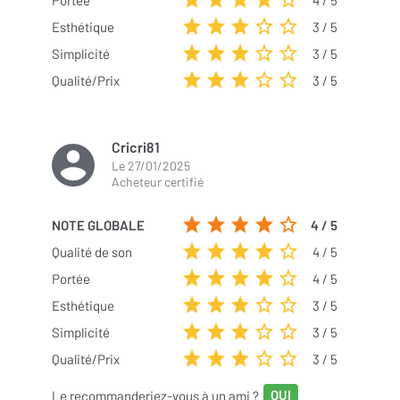
Portée
4 / 5
Esthétique
3 / 5
Simplicité
3 / 5
Qualité/Prix
3 / 5
Cricri81
Le
27/01/2025
Acheteur certifié
NOTE GLOBALE
4
/ 5
Qualité de son
4
/ 5
Portée
4
/ 5
Esthétique
3
/ 5
Simplicité
3
/ 5
Qualité/Prix
3
/ 5
Le recommanderiez-vous à un ami ?