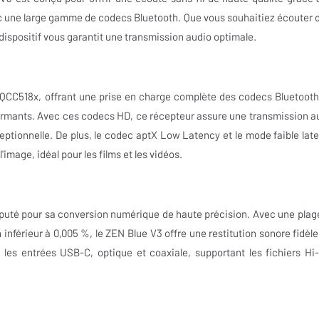
ec une large gamme de codecs Bluetooth. Que vous souhaitiez écouter d
dispositif vous garantit une transmission audio optimale.
CC518x, offrant une prise en charge complète des codecs Bluetooth
rmants. Avec ces codecs HD, ce récepteur assure une transmission a
ceptionnelle. De plus, le codec aptX Low Latency et le mode faible lat
image, idéal pour les films et les vidéos.
puté pour sa conversion numérique de haute précision. Avec une plag
 inférieur à 0,005 %, le ZEN Blue V3 offre une restitution sonore fidèle
es entrées USB-C, optique et coaxiale, supportant les fichiers Hi