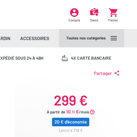
Compte
Devis
Panier
ARDIN
ACCESSOIRES
Toutes nos catégories
XPÉDIÉ SOUS 24 À 48H
4X CARTE BANCAIRE
Partager
299 €
10
€
À partir de
.11
/mois
20 € d'économie
lancé à 319 €