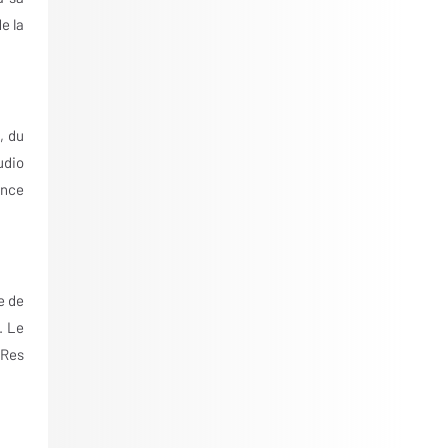
e la
, du
udio
ence
e de
. Le
-Res