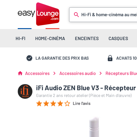
Hi-Fi & home-cinéma au mei
HI-FI
HOME-CINÉMA
ENCEINTES
CASQUES
LA GARANTIE DES PRIX BAS
ACHATS 1
Accessoires
Accessoires audio
Récepteurs Blu
iFi Audio ZEN Blue V3 - Récepteur
Garantie 2 ans retour atelier (Pièce et Main d’œuvre)
Lire l'avis