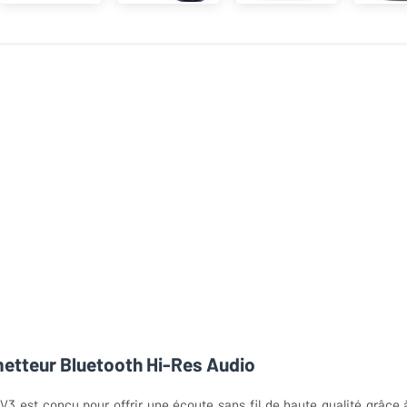
smetteur Bluetooth Hi-Res Audio
V3 est conçu pour offrir une écoute sans fil de haute qualité grâce 