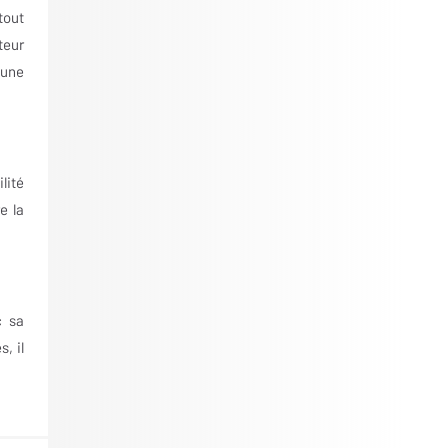
tout
teur
 une
lité
e la
c sa
, il