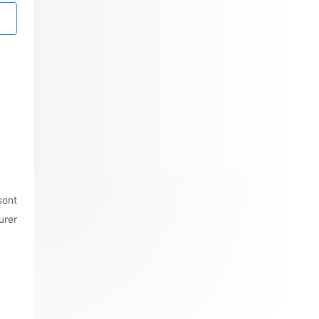
sont
urer