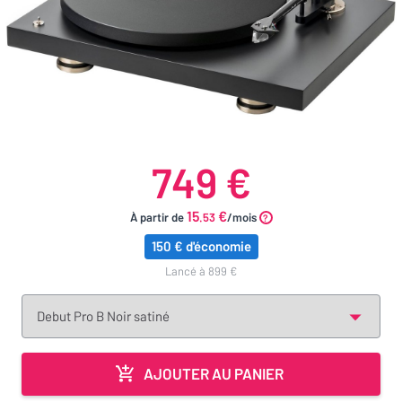
749 €
15
€
À partir de
.53
/mois
150 € d'économie
lancé à 899 €
AJOUTER AU PANIER