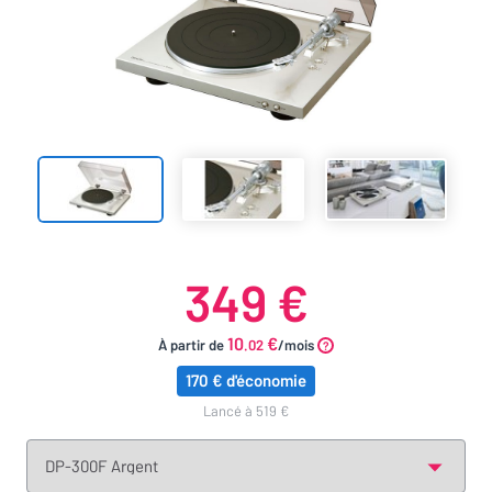
349 €
10
€
À partir de
.02
/mois
170 € d'économie
lancé à 519 €