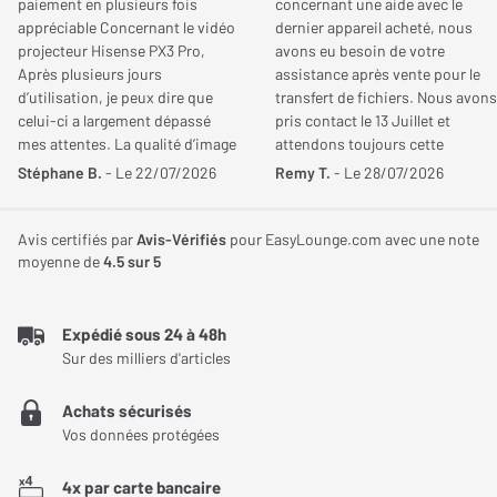
paiement en plusieurs fois
concernant une aide avec le
appréciable Concernant le vidéo
dernier appareil acheté, nous
projecteur Hisense PX3 Pro,
avons eu besoin de votre
Après plusieurs jours
assistance après vente pour le
d’utilisation, je peux dire que
transfert de fichiers. Nous avons
celui-ci a largement dépassé
pris contact le 13 Juillet et
mes attentes. La qualité d’image
attendons toujours cette
est tout simplement
aide!!!!. Cordialement
Stéphane B.
- Le 22/07/2026
Remy T.
- Le 28/07/2026
exceptionnelle, aussi bien de
jour que dans une pièce plongée
dans le noir. Les réglages d’usine
Avis certifiés par
Avis-Vérifiés
pour EasyLounge.com avec une note
privilégient une température des
moyenne de
4.5
sur 5
couleurs assez chaude, ce qui ne
correspondait pas totalement à
mes goûts. En passant
Expédié sous 24 à 48h
simplement la température des
Sur des milliers d'articles
blancs de « Très chaud » à «
Chaud » dans les modes
Achats sécurisés
Filmmaker et Cinéma, j’ai obtenu
Vos données protégées
un rendu parfaitement équilibré.
C’est un réglage très simple qui,
4x par carte bancaire
à mon sens, sublime encore