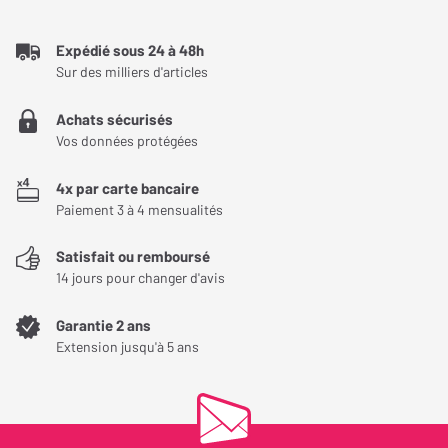
couleurs assez chaude, ce qui ne
correspondait pas totalement à
Face A
mes goûts. En passant
Expédié sous 24 à 48h
simplement la température des
Sur des milliers d'articles
Common Ground
blancs de « Très chaud » à «
They Don't Love It
Chaud » dans les modes
Achats sécurisés
Ambitious
Filmmaker et Cinéma, j’ai obtenu
Vos données protégées
un rendu parfaitement équilibré.
Is That Legit?
C’est un réglage très simple qui,
Gang Gang Gang
4x par carte bancaire
à mon sens, sublime encore
Paiement 3 à 4 mensualités
davantage l’image. J’ai
Face B
également beaucoup apprécié la
Satisfait ou remboursé
nouvelle interface de réglages.
Denver
Elle est nettement plus
14 jours pour changer d'avis
No Enhancers
moderne, plus claire et plus
agréable à utiliser que sur les
It Can't Be
Garantie 2 ans
précédents vidéoprojecteurs
Extension jusqu'à 5 ans
Blame on Me
Hisense que j’ai possédés.
Questions
L’accès rapide aux différents
modes d’image est
particulièrement pratique. Autre
bonne surprise : une fonction