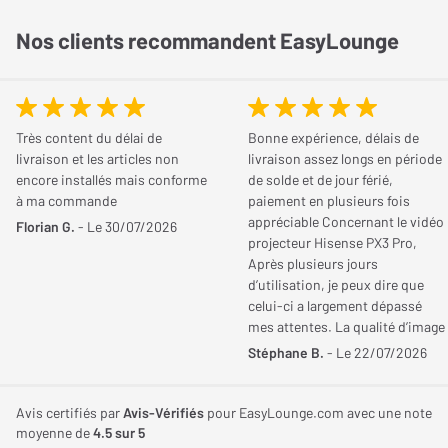
Genre
Hip-hop/Rap, Pop
Qualité/Prix
0 / 5
et en authenticité. À travers cet opus, Jack Harlow nous invite
Nos clients recommandent EasyLounge
dans son univers, partageant ses réflexions profondes et ses
Pochette
Standard
Partagez votre avis
émotions à travers ses paroles percutantes.
Vous possédez cet article ? Vous l'avez déjà essayé ? Donnez
Édition
Standard
Pour les fans de Jack Harlow et les amateurs de hip-hop en
votre avis et aidez les autres internautes à bien choisir.
Très content du délai de
Bonne expérience, délais de
quête de musique authentique et introspective, "Jackman" est
Format
33T
livraison et les articles non
livraison assez longs en période
un incontournable à ajouter à leur collection. Plongez dans les
encore installés mais conforme
de solde et de jour férié,
JE DONNE MON AVIS
Artiste
Jack Harlow
pensées et les expériences de cet artiste talentueux tout en
à ma commande
paiement en plusieurs fois
appréciable Concernant le vidéo
profitant du son riche et chaleureux du vinyle.
Florian G.
- Le 30/07/2026
projecteur Hisense PX3 Pro,
Après plusieurs jours
Détails de l'album :
d’utilisation, je peux dire que
celui-ci a largement dépassé
Numéro de catalogue : 0075678616433
mes attentes. La qualité d’image
Date de sortie : 18/08/2023
est tout simplement
Stéphane B.
- Le 22/07/2026
Sortie initiale : 28/04/2023
exceptionnelle, aussi bien de
jour que dans une pièce plongée
Format : 1 LP
dans le noir. Les réglages d’usine
Avis certifiés par
Avis-Vérifiés
pour EasyLounge.com avec une note
privilégient une température des
moyenne de
4.5
sur 5
Liste des titres :