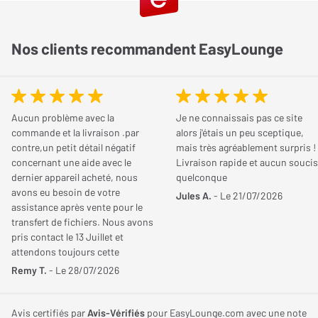
Nos clients recommandent EasyLounge
Aucun problème avec la
Je ne connaissais pas ce site
commande et la livraison .par
alors j'étais un peu sceptique,
contre,un petit détail négatif
mais très agréablement surpris !
concernant une aide avec le
Livraison rapide et aucun soucis
dernier appareil acheté, nous
quelconque
avons eu besoin de votre
Jules A.
- Le 21/07/2026
assistance après vente pour le
transfert de fichiers. Nous avons
pris contact le 13 Juillet et
attendons toujours cette
aide!!!!. Cordialement
Remy T.
- Le 28/07/2026
Avis certifiés par
Avis-Vérifiés
pour EasyLounge.com avec une note