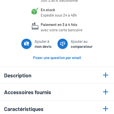
Soit 3,90 € d'économie
En stock
Expédié sous 24 à 48h
Paiement en 3 à 4 fois
avec votre carte bancaire
Ajouter à
Ajouter au
mon devis
comparateur
Poser une question par email
Description
Points forts
Accessoires fournis
DAC ESS ES9018K2M
• Télécommande infrarouge
Upscaling en 352,8 kHz
Caractéristiques
• Guide d'utilisation
Tête de lecture Sanyo