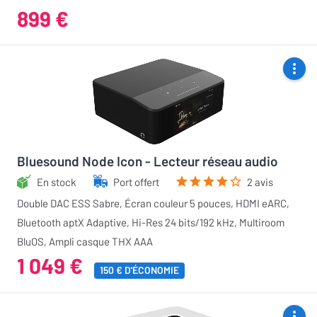
899 €
Bluesound Node Icon - Lecteur réseau audio
En stock
Port offert
2 avis
Double DAC ESS Sabre, Écran couleur 5 pouces, HDMI eARC,
Bluetooth aptX Adaptive, Hi-Res 24 bits/192 kHz, Multiroom
BluOS, Ampli casque THX AAA
1 049 €
150 € D'ÉCONOMIE