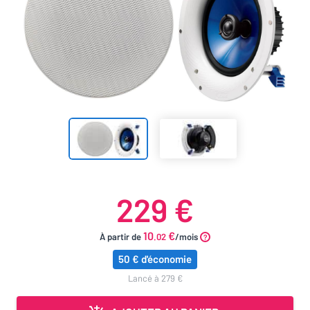
229 €
10
€
À partir de
.02
/mois
50 € d'économie
lancé à 279 €