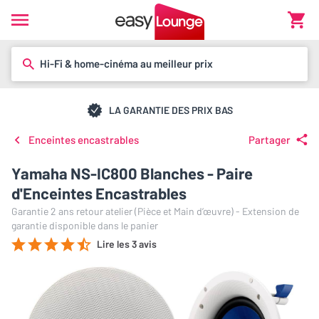
Hi-Fi & home-cinéma au meilleur prix
LA GARANTIE DES PRIX BAS
Enceintes encastrables
Partager
Yamaha NS-IC800 Blanches - Paire
d'Enceintes Encastrables
Garantie 2 ans retour atelier (Pièce et Main d’œuvre) - Extension de
garantie disponible dans le panier
Lire les 3 avis