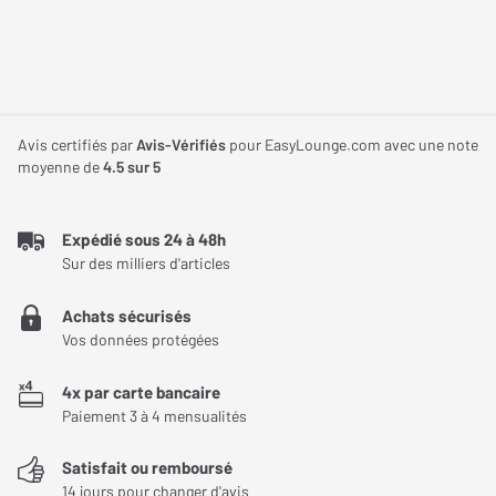
Le
30/01/2022
Acheteur certifié
NOTE GLOBALE
5
/ 5
Qualité de son
5
/ 5
Avis certifiés par
Avis-Vérifiés
pour EasyLounge.com avec une note
Précision
5
/ 5
moyenne de
4.5
sur 5
Dynamisme
5
/ 5
Esthétique
5
/ 5
Expédié sous 24 à 48h
Montage
5
/ 5
Sur des milliers d'articles
Le recommanderiez-vous à un ami ?
Achats sécurisés
simplicité d'installation.
Vos données protégées
4x par carte bancaire
top
Paiement 3 à 4 mensualités
Très belles enceintes, faciles à installer offrant une qualité
d'écoute parfaite en Dolby atmos.
Satisfait ou remboursé
14 jours pour changer d'avis