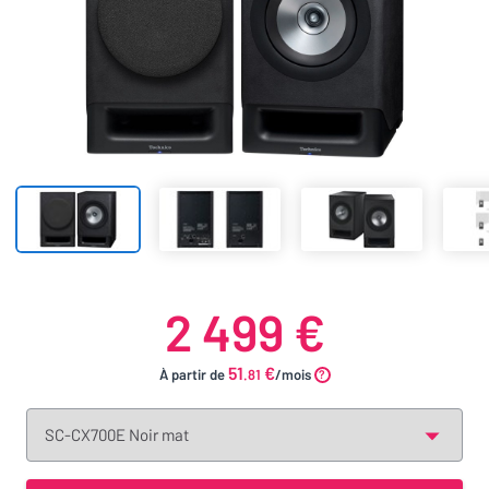
2 499 €
51
€
À partir de
.81
/mois