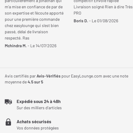
particulièrement à jonathan qui
compétitif Envoie rapide
Interface réseau
Wi-Fi, DLNA / UPnP,
d'amplification numérique JENO Engine, développé par
m'a mise en confiance de par de
Livraison soigné Rien à dire Très
Ethernet RJ45
son expertise et l'écoute apporté
PRO
Technics, optimise encore cette restitution sonore en éliminant
pour une première commande
Boris D.
- Le 01/08/2026
les interférences et en réduisant le jitter, garantissant ainsi une
Connecteurs Additionnels
Sortie caisson de grave x
chez easylounge qui s'est bien
reproduction audio pure et fidèle à l'enregistrement original.
passé, délai de livraison
1
respecté. Ras
Calibrage acoustique et placement flexible
Mchindra M.
- Le 14/07/2026
Dimensions
La fonction Space Tune permet d’adapter la restitution sonore en
fonction de l'emplacement des enceintes dans la pièce. Grâce à
Largeur de l'enceinte
201 mm
l'application mobile Technics, il est possible de choisir parmi
Avis certifiés par
Avis-Vérifiés
pour EasyLounge.com avec une note
quatre préréglages (libre, mur, angle, étagère), ce qui assure des
Hauteur de l'enceinte
313 mm
moyenne de
4.5
sur 5
performances optimales quel que soit le positionnement des
Profondeur de l'enceinte
276 mm
enceintes. Les SC-CX700E sont également équipées d'un
Expédié sous 24 à 48h
microphone intégré, capable de réaliser un calibrage acoustique
Sur des milliers d'articles
Poids de l'enceinte
8,90 Kg
automatique, ajustant ainsi les paramètres pour une qualité
sonore sur mesure, adaptée à l'environnement d'écoute.
Achats sécurisés
Poids enceinte active
9,10 Kg
Vos données protégées