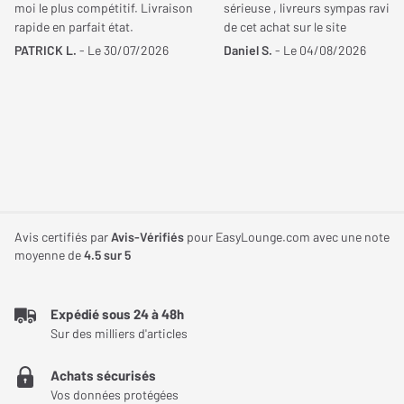
moi le plus compétitif. Livraison
sérieuse , livreurs sympas ravi
rapide en parfait état.
de cet achat sur le site
Alimentation
Secteur
PATRICK L.
- Le 30/07/2026
Daniel S.
- Le 04/08/2026
Phantom Phantom II 95 dB, Un Ultra
Puissance nominale
350 Watts
Concentré de Musique !
Réponse en fréquence
18 Hz
Min.
La marque Devialet qui affiche depuis quelques années
l'ambition folle de révolutionner le monde de l'audio, nous
Réponse en fréquence
21 kHz
présente ici la Devialet Phantom II 95 dB.
Max.
Cette enceinte sans-fil plus compacte encore que ses grandes
Avis certifiés par
Avis-Vérifiés
pour EasyLounge.com avec une note
sœurs de la gamme Phantom est, comme toujours chez Devialet,
moyenne de
4.5
sur 5
Fonctionnalités
stupéfiante !
Transmission
AirPlay, Bluetooth
Intégrant toutes les dernières technologies de la marque
Expédié sous 24 à 48h
(récepteur), Ethernet
Sur des milliers d'articles
française (ADH®, SAM®, ACE™ et HBI®), cette enceinte conçue
RJ45, Wi-Fi
essentiellement pour fonctionner seule délivre un son pur et
Achats sécurisés
puissant.
Vos données protégées
Codecs Bluetooth
SBC, AAC