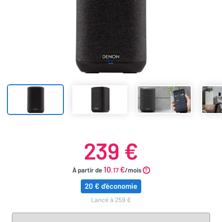
239 €
10
€
À partir de
.17
/mois
20 € d'économie
lancé à 259 €