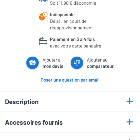
Soit 11,90 € d'économie
Indisponible
Délai : en cours de
réapprovisionnement
Paiement en 3 à 4 fois
avec votre carte bancaire
Ajouter à
Ajouter au
mon devis
comparateur
Poser une question par email
Description
Points forts
Accessoires fournis
99% sRGB, HDR 10
• Câble d'alimentation
AMD FreeSync, HDMI, DisplayPort, USB-C