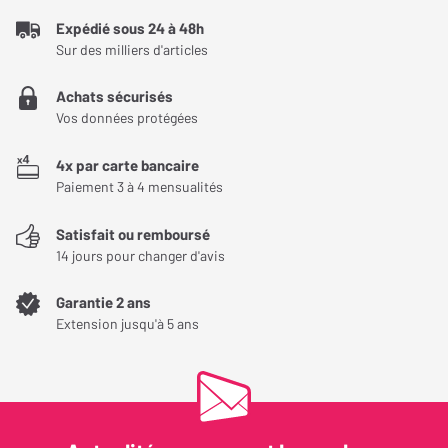
Filtres écran
Anti-reflet, Anti-lumière
de 5 ms, offrant une fluidité exceptionnelle, idéale pour les jeux
Expédié sous 24 à 48h
bleue
nécessitant une grande réactivité. Couvrant 99% de l'espace
Sur des milliers d'articles
colorimétrique sRGB, l'écran garantit des images riches et
Achats sécurisés
réalistes, parfaites pour la création graphique.
Fonctionnalités
Vos données protégées
Usage principal
Multimédia,
4x par carte bancaire
Paiement 3 à 4 mensualités
Professionnel, Gaming
Satisfait ou remboursé
Webcam intégrée
Non
14 jours pour changer d'avis
Écran pivotant
Non
Garantie 2 ans
(paysage/portrait)
Extension jusqu'à 5 ans
Écran orientable
Non
Optimisation de l'espace de travail avec le format
(gauche/droite)
Ultra WQHD
Inclinaison réglable
Oui
Avec son format 21:9 Ultra WQHD, l'écran LG 35WN75CP-W offre