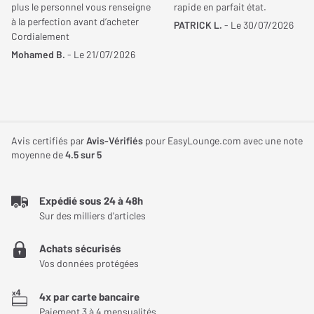
Afin de produire une musicalité dynamique, ces écouteurs de la
plus le personnel vous renseigne
rapide en parfait état.
Type
Bluetooth TrueWireless
célèbre marque américaine exploitent des transducteurs de 12
à la perfection avant d’acheter
PATRICK L.
- Le 30/07/2026
(100 % sans-fil)
Cordialement
mm. Ceux-ci sont fabriqués avec de matériaux haut de gamme,
Mohamed B.
- Le 21/07/2026
ce qui permet d'afficher une sensibilité de 110 dB ainsi qu'une
Type de charge
Fermée
réponse en fréquence variant entre 20 Hz à 20 000 Hz. Comme la
Autonomie
Jusqu'à 32 Heures
majorité des équipements de l'enseigne, le JBL Tune Flex adopte
la technologie « Pure Bass JBL » qui assure la diffusion d'aigus
Étanchéité (norme IP)
IPX4
clairs, de basses percutantes et de médiums précis. Une fois sur
Avis certifiés par
Avis-Vérifiés
pour EasyLounge.com avec une note
vos oreilles, il vous garantit une ambiance remarquable.
moyenne de
4.5
sur 5
Poids
4,80 g
Expédié sous 24 à 48h
Acoustique
Sur des milliers d'articles
Taille transducteur
12 mm
Achats sécurisés
Vos données protégées
Réponse en fréquence
20 Hz
Min.
4x par carte bancaire
Paiement 3 à 4 mensualités