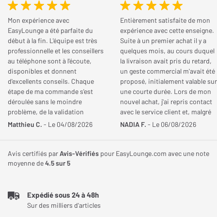
Vous possédez cet article ? Vous l'avez déjà essayé ? Donnez
Fonctionnalités
Casque Bang & Olufsen Beoplay HX, pratique
votre avis et aidez les autres internautes à bien choisir.
Mon expérience avec
Entièrement satisfaite de mon
EasyLounge a été parfaite du
expérience avec cette enseigne.
et élégant
Autonomie
Jusqu'à 35 Heures
début à la fin. L'équipe est très
Suite à un premier achat il y a
JE DONNE MON AVIS
professionnelle et les conseillers
quelques mois, au cours duquel
Fonctions
Réducteur de bruit active,
au téléphone sont à l'écoute,
la livraison avait pris du retard,
disponibles et donnent
un geste commercial m'avait été
supplémentaires
Micro intégré (appels
d'excellents conseils. Chaque
proposé, initialement valable sur
téléphoniques), Réglages
étape de ma commande s'est
une courte durée. Lors de mon
Tugduall
par application mobile,
déroulée sans le moindre
nouvel achat, j'ai repris contact
Le
18/02/2026
problème, de la validation
avec le service client et, malgré
Commande sur oreillette,
Acheteur certifié
jusqu'à la livraison. Je
le changement d'interlocuteur et
Matthieu C.
- Le 04/08/2026
NADIA F.
- Le 06/08/2026
Mode filaire, Mode
recommande ce site sans
le délai dépassé, ma demande a
NOTE GLOBALE
5
/ 5
transparence
hésitation pour la qualité de son
été prise en compte et ce geste
Qualité de son
service et son sérieux.
commercial a pu être maintenu.
5
/ 5
Avis certifiés par
Avis-Vérifiés
pour EasyLounge.com avec une note
Contrôle Vocal
Alexa Amazon, Google
Une équipe aimable,
moyenne de
4.5
sur 5
Confort
5
/ 5
professionnelle et à l'écoute,
Assistant, Apple Siri
Ce casque audio signé Bang & Olufsen est un must-have ! Où que
Esthétique
5
/ 5
avec un véritable sens du
vous soyez, cet accessoire pratique et ultraléger s’utilise sans
service. Je recommande
Expédié sous 24 à 48h
Robustesse
5
/ 5
vivement.
Sur des milliers d'articles
contrainte. Il assure une restitution sonore haut de gamme dans
Conception
Qualité/Prix
4
/ 5