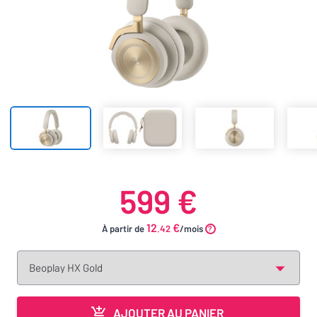
599 €
12
€
À partir de
.42
/mois
AJOUTER AU PANIER