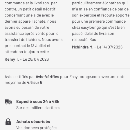
commande et la livraison .par
particulièrement à jonathan qui
mini
contre,un petit détail négatif
m'a mise en confiance de par de
Avez-vous trouvé cet avis utile ?
concernant une aide avec le
son expertise et l'écoute apporté
Fréquence de coupure
200 Hz
dernier appareil acheté, nous
pour une première commande
OUI (
25
)
NON (
37
)
avons eu besoin de votre
chez easylounge qui s'est bien
Max
assistance après vente pour le
passé, délai de livraison
transfert de fichiers. Nous avons
respecté. Ras
pris contact le 13 Juillet et
Mchindra M.
- Le 14/07/2026
Connectiques
attendons toujours cette
jose c.
aide!!!!. Cordialement
Remy T.
- Le 28/07/2026
Entrées
Sub/LFE x1, Ligne RCA
Le
01/05/2018
Acheteur certifié
(Stéréo) x 1
Avis certifiés par
Avis-Vérifiés
pour EasyLounge.com avec une note
NOTE GLOBALE
5
/ 5
moyenne de
4.5
sur 5
Dimensions et poids
Dynamisme
5
/ 5
Précision
4
/ 5
Expédié sous 24 à 48h
Largeur
355 mm
Immersion
4
/ 5
Sur des milliers d'articles
Esthétique
3
/ 5
Hauteur
406 mm
Achats sécurisés
Qualité/Prix
4
/ 5
Vos données protégées
Profondeur
470 mm