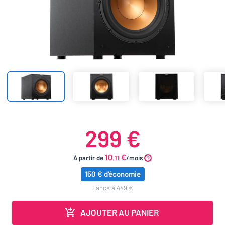
299 €
10
€
À partir de
.11
/mois
150 € d'économie
lancé à 449 €
AJOUTER AU PANIER