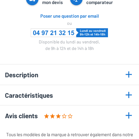
mon devis
comparateur
Poser une question par email
ou
Disponible du lundi au vendredi,
de 9h à 12h et de 14h à 18h
Description
Points forts
Caractéristiques
Section 4 x 1,3 mm²
Informations générales
Câble d'enceintes pour bi-câblage ou bi-amplification
Avis clients
Conducteurs Cuivre OFC LGC
Marque
Audioquest
Cet article a recueilli 2 évaluations
Tous les modèles de la marque à retrouver également dans notre