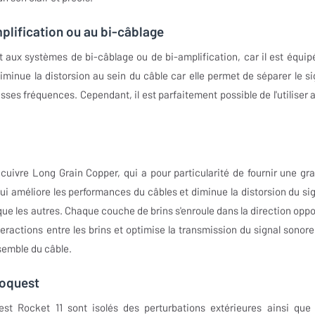
mplification ou au bi-câblage
 aux systèmes de bi-câblage ou de bi-amplification, car il est équip
minue la distorsion au sein du câble car elle permet de séparer le si
ses fréquences. Cependant, il est parfaitement possible de l'utiliser 
uivre Long Grain Copper, qui a pour particularité de fournir une gr
qui améliore les performances du câbles et diminue la distorsion du sig
ue les autres. Chaque couche de brins s'enroule dans la direction opp
teractions entre les brins et optimise la transmission du signal sonore
nsemble du câble.
ioquest
st Rocket 11 sont isolés des perturbations extérieures ainsi que