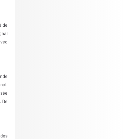
é de
gnal
avec
ande
nal.
osée
. De
 des