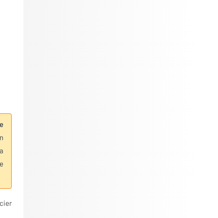
e
in
a
le
cier