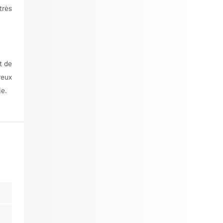
très
t de
reux
ie.