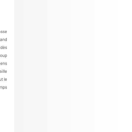
asse
uand
 dès
coup
iens
ille
ut le
emps