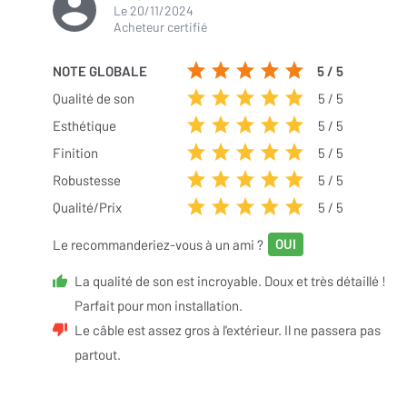
Le
20/11/2024
Acheteur certifié
NOTE GLOBALE
5
/ 5
Qualité de son
5
/ 5
Esthétique
5
/ 5
Finition
5
/ 5
Robustesse
5
/ 5
Qualité/Prix
5
/ 5
Le recommanderiez-vous à un ami ?
La qualité de son est incroyable. Doux et très détaillé !
Parfait pour mon installation.
Le câble est assez gros à l'extérieur. Il ne passera pas
partout.