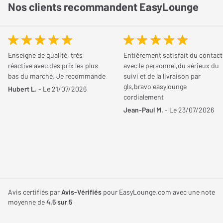
Nos clients recommandent EasyLounge
Partagez votre avis
Vous possédez cet article ? Vous l'avez déjà essayé ? Donnez
votre avis et aidez les autres internautes à bien choisir.
Enseigne de qualité, très
Entièrement satisfait du contact
réactive avec des prix les plus
avec le personnel,du sérieux du
bas du marché. Je recommande
suivi et de la livraison par
JE DONNE MON AVIS
gls,bravo easylounge
Hubert L.
- Le 21/07/2026
cordialement
Jean-Paul M.
- Le 23/07/2026
Fender
Le
05/04/2021
Acheteur certifié
NOTE GLOBALE
4
/ 5
Efficacité
4
/ 5
Avis certifiés par
Avis-Vérifiés
pour EasyLounge.com avec une note
moyenne de
4.5
sur 5
Esthétique
5
/ 5
Simplicité
5
/ 5