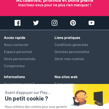
Inscrivez-vous pour ne plus rien manquer !
XXXXXXX
Le
29/04/2013
NOTE GLOBALE
2
/ 5
Le recommanderiez-vous à un ami ?
Accès rapide
Liens pratiques
Nous contacter
Conditions générales
XXXXXXX
Espace personnel
Données personnelles
Devis personnalisés
Gérer mes cookies
PAS DE VIS DE SERRAGE
Comparateur
Avez-vous trouvé cet avis utile ?
Informations
Nos sites web
Qui sommes-nous ?
EasyLounge
OUI (
4
)
NON (
1
)
Nos services
AV-Market
Service après-vente