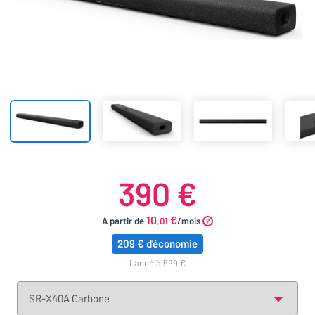
390 €
10
€
À partir de
.01
/mois
209 € d'économie
lancé à 599 €