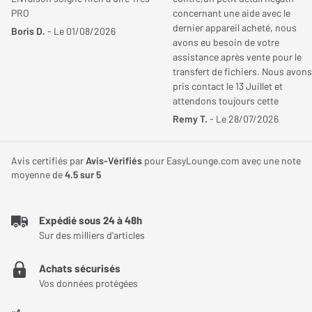
transcendée par l'intégration de la technologie Dolby Atmos,
PRO
concernant une aide avec le
permettant de créer un espace sonore tridimensionnel
Largeur
1 015 mm
dernier appareil acheté, nous
Boris D.
- Le 01/08/2026
saisissant. Cette barre de son exploite adroitement le Dolby
avons eu besoin de votre
Hauteur
63 mm
assistance après vente pour le
Atmos pour immerger l'auditeur au cœur d'une bulle sonore, en
transfert de fichiers. Nous avons
diffusant le son dans toutes les directions et en reproduisant les
pris contact le 13 Juillet et
Profondeur
112 mm
effets verticaux des pistes audio. Ainsi, la Yamaha SR-X40A
attendons toujours cette
permet non seulement d'écouter mais aussi de vivre le son,
aide!!!!. Cordialement
Remy T.
- Le 28/07/2026
Poids
3,90 Kg
offrant un réalisme impressionnant qui transporte l'auditeur au
centre de l'action, qu'il s'agisse de films, de séries ou de jeux
Avis certifiés par
Avis-Vérifiés
pour EasyLounge.com avec une note
vidéo.
moyenne de
4.5
sur 5
Expédié sous 24 à 48h
Sur des milliers d'articles
Achats sécurisés
Vos données protégées