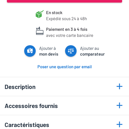
En stock
Expédié sous 24 à 48h
Paiement en 3 à 4 fois
avec votre carte bancaire
Ajouter à
Ajouter au
mon devis
comparateur
Poser une question par email
Description
Points forts
Accessoires fournis
240W de puissance totale
• Télécommande
Caisson basses sans fil
Caractéristiques