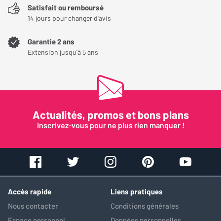
Satisfait ou remboursé
Connectique :1x sortie ligne mini-jack 3,5 mm1x sortie casque
14 jours pour changer d'avis
asymétrique mini-jack 3,5 mm1x sortie casque symétrique/ligne
Garantie 2 ans
4,4 mm
Extension jusqu'à 5 ans
Actualités, promos et bons plans
Inscrivez-vous pour ne plus rien manquer !
Accès rapide
Liens pratiques
Nous contacter
Conditions générales
Espace personnel
Données personnelles