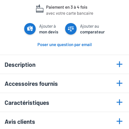
Paiement en 3 à 4 fois
avec votre carte bancaire
Ajouter à
Ajouter au
mon devis
comparateur
Poser une question par email
Description
Points forts
Accessoires fournis
DAC 64 bits / 384 kH et DSD 11,2 MHz
• Guide d'installation
sorties symétriques et asymétriques
Caractéristiques
• Tournevis de montage
Forte puissance de sortie
Informations générales
Avis clients