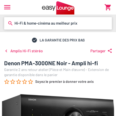
Hi-Fi & home-cinéma au meilleur prix
LA GARANTIE DES PRIX BAS
Amplis Hi-Fi stéréo
Partager
Denon PMA-3000NE Noir - Ampli hi-fi
Garantie 2 ans retour atelier (Pièce et Main d’œuvre) - Extension de
garantie disponible dans le panier
Soyez le premier à donner votre avis