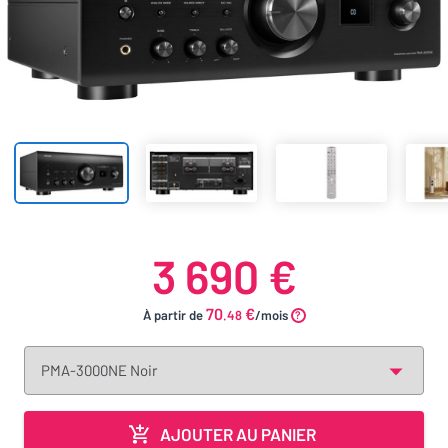
3 690 €
70
€
À partir de
.48
/mois
AJOUTER AU PANIER