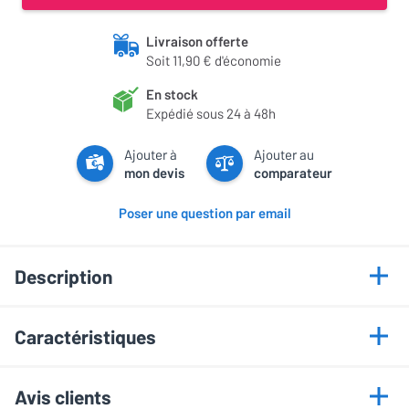
Livraison offerte
Soit 11,90 € d'économie
En stock
Expédié sous 24 à 48h
Ajouter à
Ajouter au
mon devis
comparateur
Poser une question par email
Description
Points forts
Caractéristiques
Puissance 80 W sous 8 ohms
Informations générales
DAC 32 bits / 384 kHz intégré
Avis clients