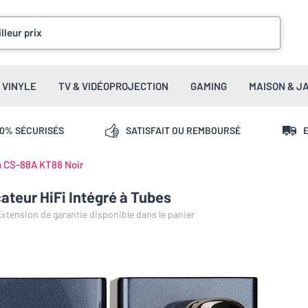
lleur prix
VINYLE
TV & VIDÉOPROJECTION
GAMING
MAISON & J
00% SÉCURISÉS
SATISFAIT OU REMBOURSÉ
E
n CS-88A KT88 Noir
ateur HiFi Intégré à Tubes
 Extension de garantie disponible dans le panier