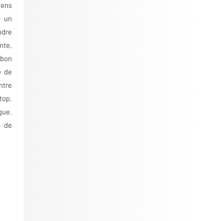
iens
 un
ndre
nte,
 bon
e de
ntre
top.
gue.
e de