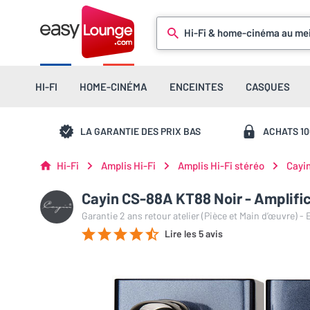
Hi-Fi & home-cinéma au mei
HI-FI
HOME-CINÉMA
ENCEINTES
CASQUES
LA GARANTIE DES PRIX BAS
ACHATS 1
Hi-Fi
Amplis Hi-Fi
Amplis Hi-Fi stéréo
Cayi
Cayin CS-88A KT88 Noir - Amplific
Garantie 2 ans retour atelier (Pièce et Main d’œuvre) -
Lire les 5 avis