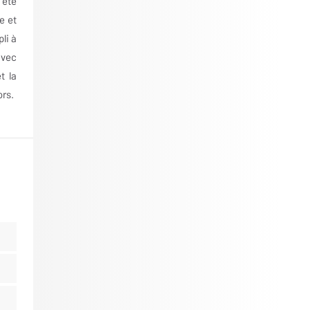
 été
e et
li à
avec
t la
ors.