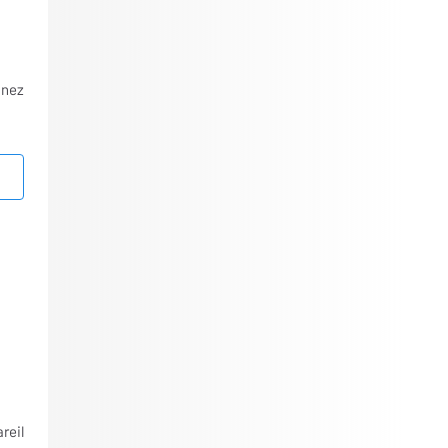
nnez
reil