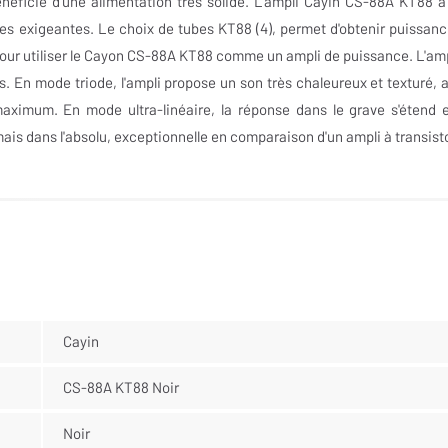
néficie d'une alimentation très solide. L'ampli Cayin CS-88A KT88 a
tes exigeantes. Le choix de tubes KT88 (4), permet d'obtenir puissanc
, pour utiliser le Cayon CS-88A KT88 comme un ampli de puissance. L'amp
 En mode triode, l'ampli propose un son très chaleureux et texturé, 
ximum. En mode ultra-linéaire, la réponse dans le grave s'étend e
is dans l'absolu, exceptionnelle en comparaison d'un ampli à transist
Cayin
CS-88A KT88 Noir
Noir