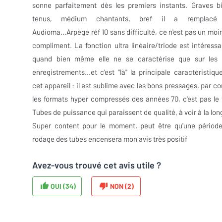
sonne parfaitement dès les premiers instants. Graves b
tenus, médium chantants, bref il a remplacé
Audioma...Arpège réf 10 sans difficulté, ce n'est pas un moi
compliment. La fonction ultra linéaire/triode est intéressa
quand bien même elle ne se caractérise que sur les
enregistrements...et c'est "là" la principale caractéristiqu
cet appareil : il est sublime avec les bons pressages, par co
les formats hyper compressés des années 70, c'est pas le 
Tubes de puissance qui paraissent de qualité, à voir à la lon
Super content pour le moment, peut être qu'une périod
rodage des tubes encensera mon avis très positif
Avez-vous trouvé cet avis utile ?
OUI (
34
)
NON (
2
)