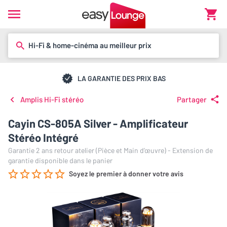
Hi-Fi & home-cinéma au meilleur prix
LA GARANTIE DES PRIX BAS
Amplis Hi-Fi stéréo
Partager
Cayin CS-805A Silver - Amplificateur
Stéréo Intégré
Garantie 2 ans retour atelier (Pièce et Main d’œuvre) - Extension de
garantie disponible dans le panier
Soyez le premier à donner votre avis