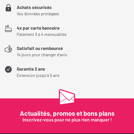
dispositif de contrôle pour pouvoir régler le biais des tubes et
Achats sécurisés
bénéficier d'un fonctionnement toujours optimal. Cela permet
Vos données protégées
également de remplacer les tubes si nécessaire.
4x par carte bancaire
Paiement 3 à 4 mensualités
Satisfait ou remboursé
14 jours pour changer d'avis
Garantie 2 ans
Extension jusqu'à 5 ans
Une connectique suffisante et de qualité pour
l'ampli à tubes Cayin CS-805A
Actualités, promos et bons plans
Inscrivez-vous pour ne plus rien manquer !
L'ampli à tubes Cayin CS-805A est équipé de trois entrées RCA de
niveau ligne. Vous pouvez donc l'employer avec une grande