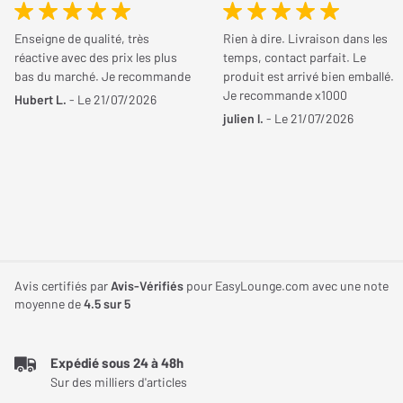
Enseigne de qualité, très
Rien à dire. Livraison dans les
Largeur
420 mm
L'ampli à tubes Cayin CS-805A fonctionne en classe A. Ses tubes
réactive avec des prix les plus
temps, contact parfait. Le
300B contrôlent les tubes de puissance de l'étage de sortie tandis
bas du marché. Je recommande
produit est arrivé bien emballé.
Hauteur
240 mm
que ses triodes de sortie WE6SN7 sont destinées à l'étage
Je recommande x1000
Hubert L.
- Le 21/07/2026
d'amplification de tension. Les premiers garantissent une
julien l.
- Le 21/07/2026
Profondeur
389 mm
reproduction chaleureuse, riche et fidèle. Ils sont associés à des
Poids
38 Kg
composants de qualité, sélectionnés parmi les marques les plus
reconnues. Ces composants sont montés à la main, ce qui
permet d'obtenir une musicalité de haut niveau, sur une bande
passante s'étendant de 20 à 35 000 Hz.
Cayin CS-805A : doté d'une grande puissance
Avis certifiés par
Avis-Vérifiés
pour EasyLounge.com avec une note
moyenne de
4.5
sur 5
L'ampli à tubes Cayin CS-805A profite de 50 watts de puissance.
Par conséquent, il est en mesure d'alimenter la plupart des
Expédié sous 24 à 48h
enceintes présentes sur le marché, quel que soit le type de
Sur des milliers d'articles
modèle (colonne, compacte ou bibliothèque). Il intègre un