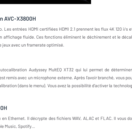
non AVC-X3800H
. Les entrées HDMI certifiées HDMI 2.1 prennent les flux 4K 120 i/s e
affichage fluide. Ces fonctions éliminent le déchirement et le déca
de jeux avec un framerate optimisé.
tocalibration Audyssey MultEQ XT32 qui lui permet de déterminer
 est remis avec un microphone externe. Après l’avoir branché, vous po
libration (dans le menu). Vous avez la possibilité d’activer la technolog
.
00H
 en Ethernet. Il décrypte des fichiers WAV, ALAC et FLAC. Il vous d
ple Music, Spotify…