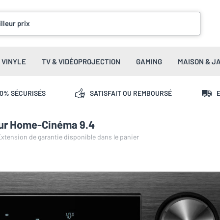
lleur prix
VINYLE
TV & VIDÉOPROJECTION
GAMING
MAISON & J
00% SÉCURISÉS
SATISFAIT OU REMBOURSÉ
E
ur Home-Cinéma 9.4
 Extension de garantie disponible dans le panier