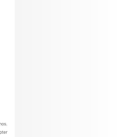
mos.
pter