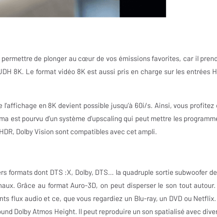
ermettre de plonger au cœur de vos émissions favorites, car il prend
 UDH 8K. Le format vidéo 8K est aussi pris en charge sur les entrées 
 l’affichage en 8K devient possible jusqu’à 60i/s. Ainsi, vous profitez 
éma est pourvu d’un système d’upscaling qui peut mettre les programm
, HDR, Dolby Vision sont compatibles avec cet ampli.
s formats dont DTS :X, Dolby, DTS… la quadruple sortie subwoofer de
naux. Grâce au format Auro-3D, on peut disperser le son tout autour.
s flux audio et ce, que vous regardiez un Blu-ray, un DVD ou Netflix.
ound Dolby Atmos Height. Il peut reproduire un son spatialisé avec dive