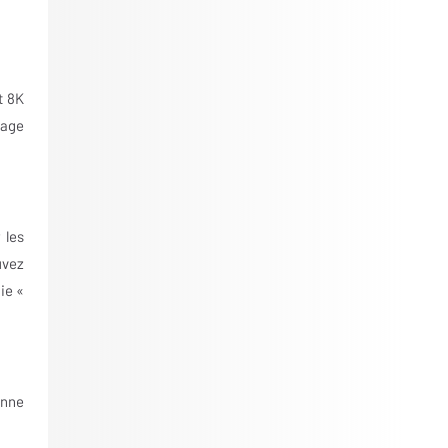
t 8K
lage
 les
uvez
ie «
onne