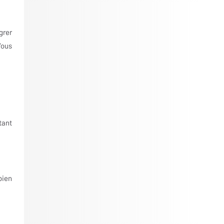
grer
Vous
tant
bien