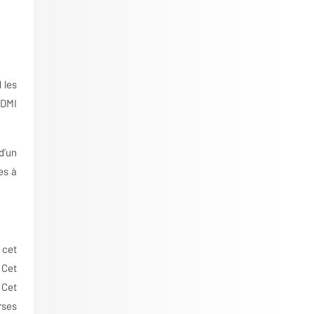
 les
HDMI
d’un
es à
 cet
 Cet
 Cet
rses