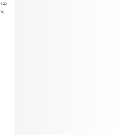
jeux
om.