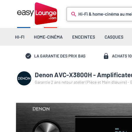
Hi-Fi & home-cinéma au mei
HI-FI
HOME-CINÉMA
ENCEINTES
CASQUES
LA GARANTIE DES PRIX BAS
ACHATS 1
Denon AVC-X3800H - Amplificate
Garantie 2 ans retour atelier (Pièce et Main d’œuvre) -