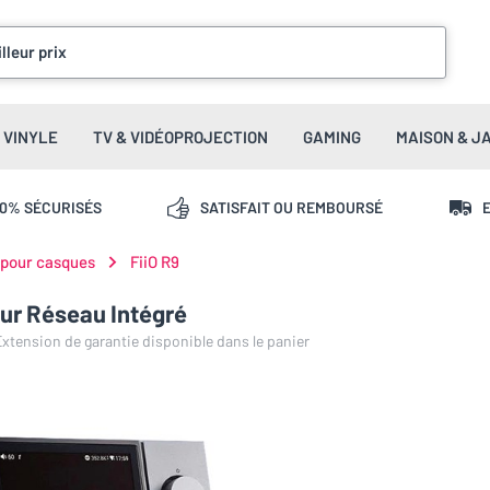
lleur prix
VINYLE
TV & VIDÉOPROJECTION
GAMING
MAISON & J
00% SÉCURISÉS
SATISFAIT OU REMBOURSÉ
E
 pour casques
FiiO R9
eur Réseau Intégré
 Extension de garantie disponible dans le panier