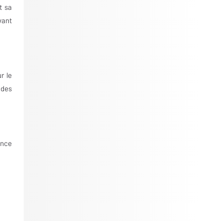
t sa
vant
r le
 des
ance