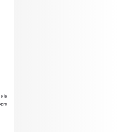
e la
opre