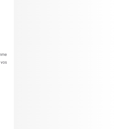
amme
 vos