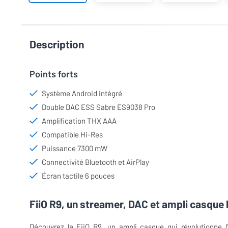
Description
Points forts
Système Android intégré
Double DAC ESS Sabre ES9038 Pro
Amplification THX AAA
Compatible Hi-Res
Puissance 7300 mW
Connectivité Bluetooth et AirPlay
Écran tactile 6 pouces
FiiO R9, un streamer, DAC et ampli casqu
Découvrez le FiiO R9, un ampli casque qui révolutionne l