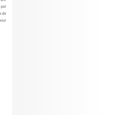
 par
s de
pour