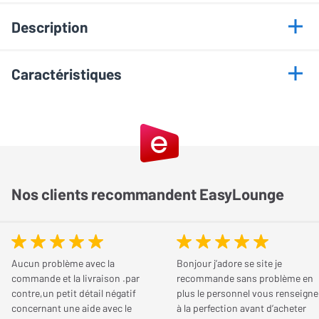
Description
Points forts
Caractéristiques
Tubes EL34 ou KT88
Informations générales
Forte puissance
Mode triode et ultra-linéaire
Marque
Cayin
Connectiques asymétriques et symétriques
Construction audiophile
Modèle
HA-6A Noir
Nos clients recommandent EasyLounge
Couleur
Noir
Cayin HA-6A : un amplificateur casque à la
conception audiophile
Connectique
Aucun problème avec la
Bonjour j’adore se site je
commande et la livraison .par
recommande sans problème en
L'amplificateur casque Cayin HA-6A a été conçu afin de produire
contre,un petit détail négatif
plus le personnel vous renseigne
Entrées analogiques
1 x RCA, 1 x XLR
une musicalité incomparable. Ce modèle audiophile est livré avec
concernant une aide avec le
à la perfection avant d’acheter