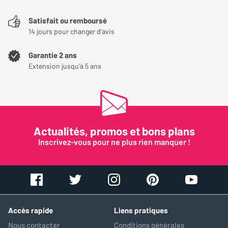
de votre amplificateur casque pour qu'elle soit adaptée à vos
Satisfait ou remboursé
envies ou à votre casque.
14 jours pour changer d'avis
Les tubes de l'ampli casque Cayin HA-6A sont utilisés avec un
Garantie 2 ans
circuit audio totalement assemblé à la main, fabriqué
Extension jusqu'à 5 ans
uniquement avec des composants de qualité audiophile. Ils sont
reliés par des câbles en cuivre de haute pureté, selon le chemin le
plus court, ce qui permet de préserver le signal sonore dans son
intégralité.
Actualités, promos et bons plans
La puissance d'amplification maximale de votre amplificateur
Inscrivez-vous pour ne plus rien manquer !
casque est de 4 500 mW avec les tubes KT88 et de 4 200 mW
avec les tubes EL34. Ainsi, il peut être utilisé même avec les
casques les plus exigeants.
- Sortie asymétrique (mode triode, KT88) : 800 mW (L), 1600 mW
Accès rapide
Liens pratiques
(M), 2500 mW (H)- Sortie symétrique (mode triode, KT88) : 1200
Nous contacter
Conditions générales