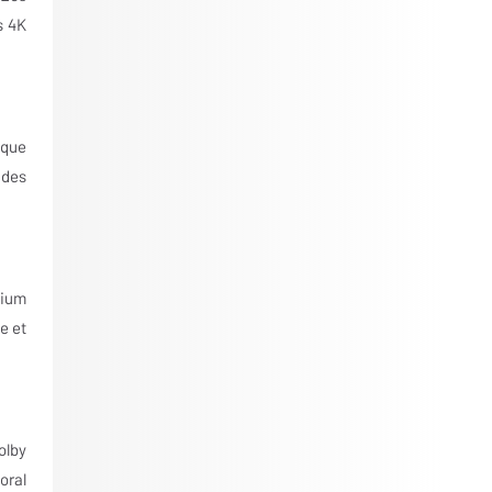
s 4K
 que
 des
mium
e et
olby
oral