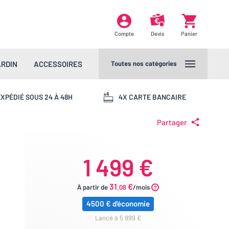
Compte
Devis
Panier
ARDIN
ACCESSOIRES
Toutes nos catégories
XPÉDIÉ SOUS 24 À 48H
4X CARTE BANCAIRE
Partager
1 499 €
31
€
À partir de
.08
/mois
4500 € d'économie
lancé à 5 999 €