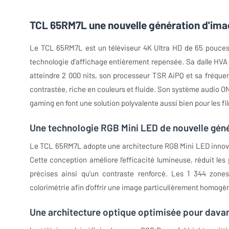
TCL 65RM7L une nouvelle génération d'ima
Le TCL 65RM7L est un téléviseur 4K Ultra HD de 65 pouce
technologie d'affichage entièrement repensée. Sa dalle HVA
atteindre 2 000 nits, son processeur TSR AiPQ et sa fréque
contrastée, riche en couleurs et fluide. Son système audio 
gaming en font une solution polyvalente aussi bien pour les fi
Une technologie RGB Mini LED de nouvelle gén
Le TCL 65RM7L adopte une architecture RGB Mini LED innovan
Cette conception améliore l'efficacité lumineuse, réduit les 
précises ainsi qu'un contraste renforcé. Les 1 344 zones
colorimétrie afin d'offrir une image particulièrement homogè
Une architecture optique optimisée pour dava