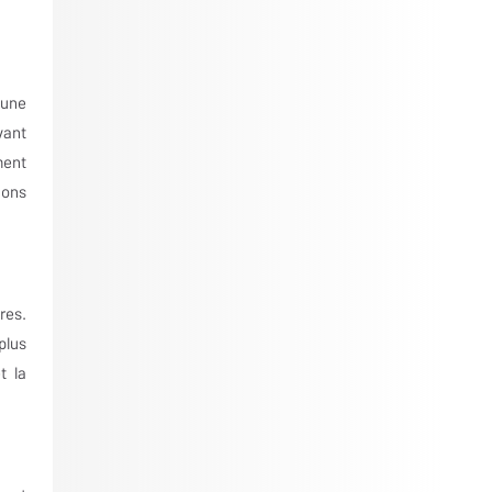
 une
vant
ment
ions
res.
plus
t la