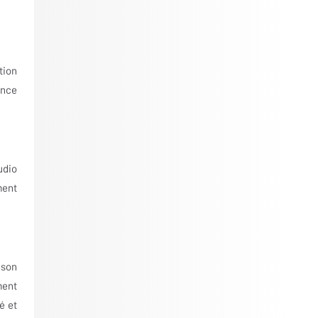
tion
ence
udio
ment
 son
ment
é et