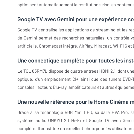
optimisent automatiquement la restitution selon les contenus
Google TV avec Gemini pour une expérience co
Google TV centralise les applications de streaming et les r
de Gemini permet des recherches naturelles, un contrôle v
artificielle. Chromecast intégré, AirPlay, Miracast, Wi-Fi 6 
Une connectique complète pour toutes les inst
Le TCL 65RM7L dispose de quatre entrées HDMI 2.1, dont une c
optique, d'un emplacement CI+ ainsi que des tuners DVB-
consoles, lecteurs Blu-ray, amplificateurs et autres équipe
Une nouvelle référence pour le Home Cinéma 
Grâce à sa technologie RGB Mini LED, sa dalle HVA Pro, s
système audio ONKYO 2.1 Hi-Fi et Google TV avec Gemini
complète. Il constitue un excellent choix pour les utilisateur