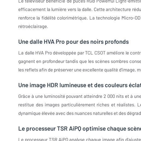
Le téléviseur bénéficie de puces RGB Powerful Light-emitt
efficacement la lumière vers la dalle. Cette architecture rédu
renforce la fidélité colorimétrique. La technologie Micro-OD
rétroéclairage.
Une dalle HVA Pro pour des noirs profonds
La dalle HVA Pro développée par TCL CSOT améliore le contras
gagnent en profondeur tandis que les scènes sombres conser
les reflets afin de préserver une excellente qualité d'image
Une image HDR lumineuse et des couleurs écla
Grâce à une luminosité pouvant atteindre 2 000 nits et à u
restitue des images particulièrement riches et réalistes. 
dynamique élevée avec des nuances naturelles et des dégrad
Le processeur TSR AiPQ optimise chaque scèn
Le processeur TSR AiPQ analyse chaque image afin d'ajuster a