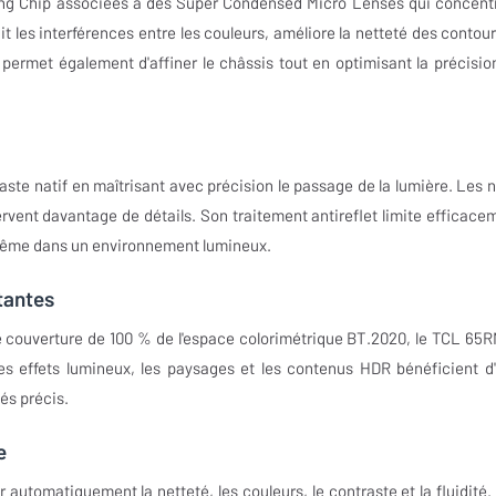
ing Chip associées à des Super Condensed Micro Lenses qui concent
it les interférences entre les couleurs, améliore la netteté des contour
 permet également d'affiner le châssis tout en optimisant la précisio
te natif en maîtrisant avec précision le passage de la lumière. Les n
vent davantage de détails. Son traitement antireflet limite efficace
, même dans un environnement lumineux.
tantes
ne couverture de 100 % de l'espace colorimétrique BT.2020, le TCL 65
Les effets lumineux, les paysages et les contenus HDR bénéficient d
és précis.
e
utomatiquement la netteté, les couleurs, le contraste et la fluidité.