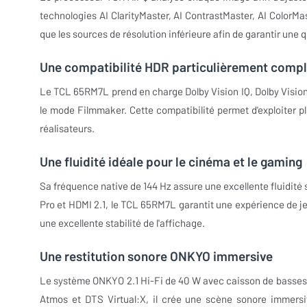
technologies AI ClarityMaster, AI ContrastMaster, AI ColorMa
que les sources de résolution inférieure afin de garantir une 
Une compatibilité HDR particulièrement comp
Le TCL 65RM7L prend en charge Dolby Vision IQ, Dolby Visi
le mode Filmmaker. Cette compatibilité permet d'exploiter p
réalisateurs.
Une fluidité idéale pour le cinéma et le gaming
Sa fréquence native de 144 Hz assure une excellente fluidit
Pro et HDMI 2.1, le TCL 65RM7L garantit une expérience de j
une excellente stabilité de l'affichage.
Une restitution sonore ONKYO immersive
Le système ONKYO 2.1 Hi-Fi de 40 W avec caisson de basses i
Atmos et DTS Virtual:X, il crée une scène sonore immersi