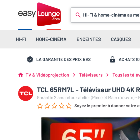
Hi-Fi & home-cinéma au mei
HI-FI
HOME-CINÉMA
ENCEINTES
CASQUES
LA GARANTIE DES PRIX BAS
ACHATS 1
TV & Vidéoprojection
Téléviseurs
Tous les télé
TCL 65RM7L - Téléviseur UHD 4K R
Garantie 2 ans retour atelier (Pièce et Main d’œuvre) -
Soyez le premier à donner votre a