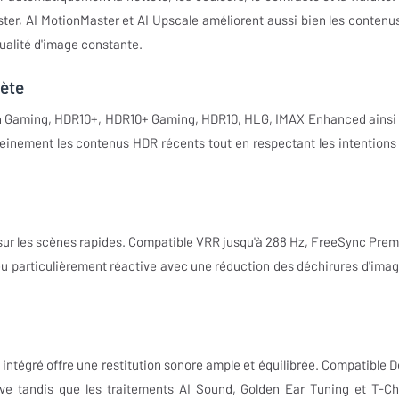
ster, AI MotionMaster et AI Upscale améliorent aussi bien les contenu
qualité d'image constante.
lète
on Gaming, HDR10+, HDR10+ Gaming, HDR10, HLG, IMAX Enhanced ainsi
leinement les contenus HDR récents tout en respectant les intentions
é sur les scènes rapides. Compatible VRR jusqu'à 288 Hz, FreeSync Pre
eu particulièrement réactive avec une réduction des déchirures d'imag
ntégré offre une restitution sonore ample et équilibrée. Compatible D
ve tandis que les traitements AI Sound, Golden Ear Tuning et T-Ch