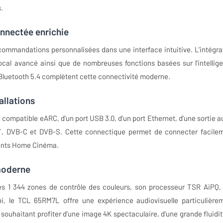
.
nnectée enrichie
ecommandations personnalisées dans une interface intuitive. L'intégra
ocal avancé ainsi que de nombreuses fonctions basées sur l'intellig
et Bluetooth 5.4 complètent cette connectivité moderne.
allations
ompatible eARC, d'un port USB 3.0, d'un port Ethernet, d'une sortie a
T, DVB-C et DVB-S. Cette connectique permet de connecter facile
ments Home Cinéma.
moderne
es 1 344 zones de contrôle des couleurs, son processeur TSR AiPQ,
, le TCL 65RM7L offre une expérience audiovisuelle particulière
s souhaitant profiter d'une image 4K spectaculaire, d'une grande fluidit