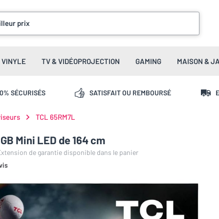
lleur prix
VINYLE
TV & VIDÉOPROJECTION
GAMING
MAISON & J
00% SÉCURISÉS
SATISFAIT OU REMBOURSÉ
E
viseurs
TCL 65RM7L
GB Mini LED de 164 cm
 Extension de garantie disponible dans le panier
vis