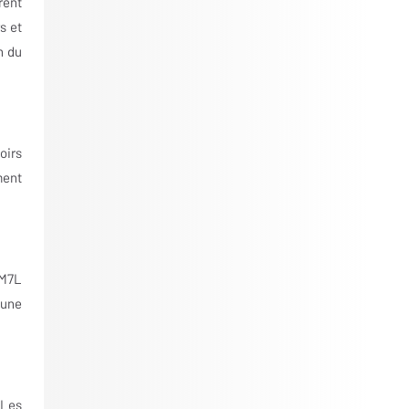
rent
s et
n du
oirs
ment
RM7L
'une
 Les