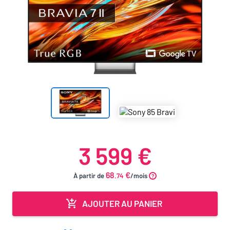
3 599 €
68
€
À partir de
.74
/mois
AJOUTER AU PANIER