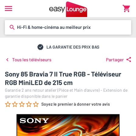
Hi-Fi & home-cinéma au meilleur prix
LA GARANTIE DES PRIX BAS
Tous les téléviseurs
Partager
Sony 85 Bravia 7 II True RGB - Téléviseur
RGB MiniLED de 215 cm
Garantie 2 ans retour atelier (Pièce et Main d’œuvre) - Extension de
garantie disponible dans le panier
Soyez le premier à donner votre avis