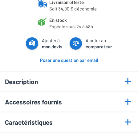
Livraison offerte
Soit 34,90 € d'économie
En stock
Expédié sous 24 à 48h
Ajouter à
Ajouter au
mon devis
comparateur
Poser une question par email
Description
Points forts
Accessoires fournis
Technologie True RGB
Télécommande
Dalle 4K 120 Hz
Caractéristiques
Câble d’alimentation
Processeur XR avec IA
Dolby Vision et Atmos