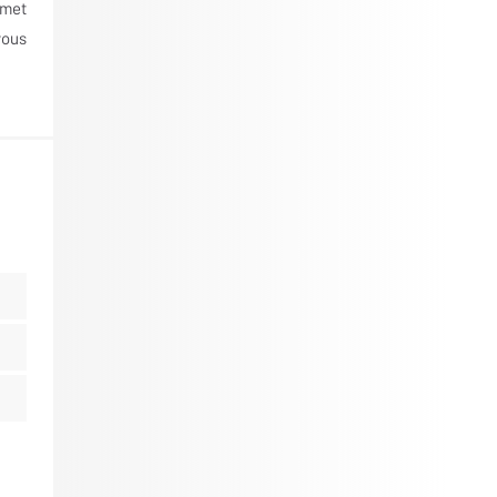
rmet
vous