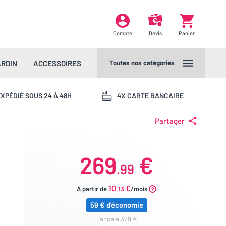
Compte
Devis
Panier
ARDIN
ACCESSOIRES
Toutes nos catégories
XPÉDIÉ SOUS 24 À 48H
4X CARTE BANCAIRE
Partager
269
€
.99
10
€
À partir de
.13
/mois
59 € d'économie
lancé à 329 €