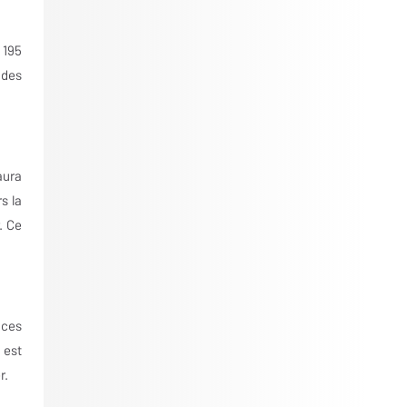
 195
 des
aura
s la
. Ce
nces
 est
r.