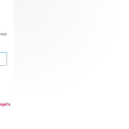
nnez
ogel's