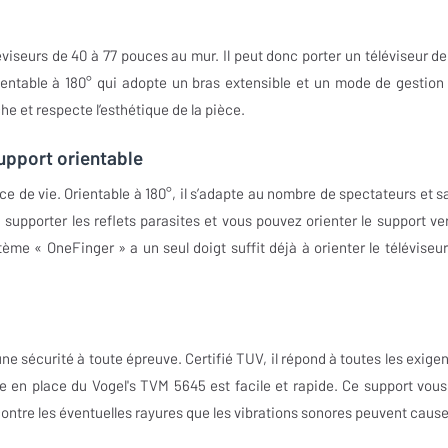
viseurs de 40 à 77 pouces au mur. Il peut donc porter un téléviseur de
rientable à 180° qui adopte un bras extensible et un mode de gestion
iche et respecte l’esthétique de la pièce.
upport orientable
e de vie. Orientable à 180°, il s’adapte au nombre de spectateurs et s
supporter les reflets parasites et vous pouvez orienter le support ver
me « OneFinger » a un seul doigt suffit déjà à orienter le téléviseur
une sécurité à toute épreuve. Certifié TUV, il répond à toutes les exige
mise en place du Vogel's TVM 5645 est facile et rapide. Ce support vous
contre les éventuelles rayures que les vibrations sonores peuvent cause