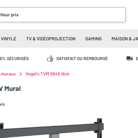
lleur prix
VINYLE
TV & VIDÉOPROJECTION
GAMING
MAISON & J
00% SÉCURISÉS
SATISFAIT OU REMBOURSÉ
E
 muraux
Vogel's TVM 5645 Noir
V Mural
vis