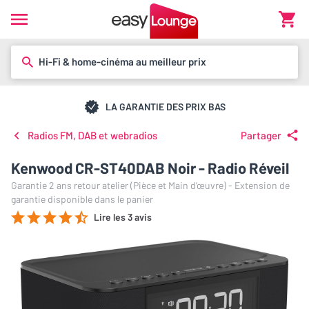
Hi-Fi & home-cinéma au meilleur prix
LA GARANTIE DES PRIX BAS
Radios FM, DAB et webradios
Partager
Kenwood CR-ST40DAB Noir - Radio Réveil
Garantie 2 ans retour atelier (Pièce et Main d’œuvre) - Extension de
garantie disponible dans le panier
Lire les 3 avis