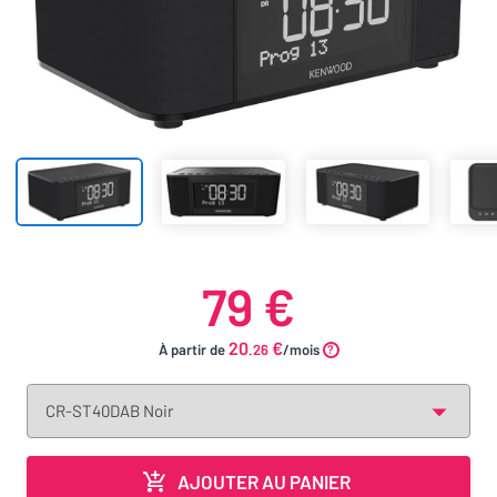
79 €
20
€
À partir de
.26
/mois
AJOUTER AU PANIER