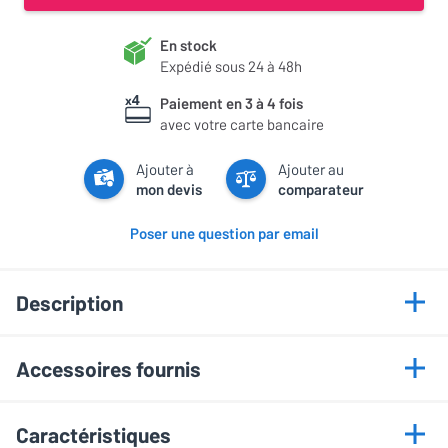
En stock
Expédié sous 24 à 48h
Paiement en 3 à 4 fois
avec votre carte bancaire
Ajouter à
Ajouter au
mon devis
comparateur
Poser une question par email
Description
Points forts
Accessoires fournis
Tuner FM et DAB+ intégré
Adaptateur secteur
Bluetooth 5.3 sans fil
Caractéristiques