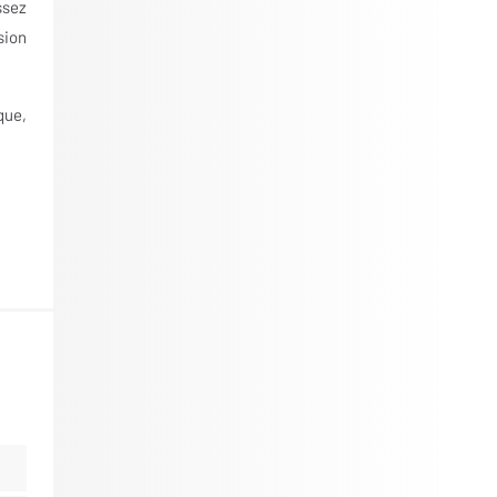
ssez
sion
que,