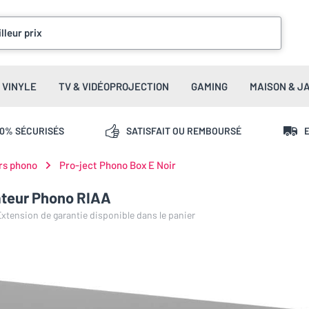
lleur prix
VINYLE
TV & VIDÉOPROJECTION
GAMING
MAISON & J
00% SÉCURISÉS
SATISFAIT OU REMBOURSÉ
E
rs phono
Pro-ject Phono Box E Noir
cateur Phono RIAA
 Extension de garantie disponible dans le panier