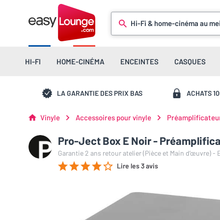
Hi-Fi & home-cinéma au mei
HI-FI
HOME-CINÉMA
ENCEINTES
CASQUES
LA GARANTIE DES PRIX BAS
ACHATS 1
Vinyle
Accessoires pour vinyle
Préamplificateu
Pro-Ject Box E Noir - Préamplifi
Garantie 2 ans retour atelier (Pièce et Main d’œuvre) -
Lire les 3 avis