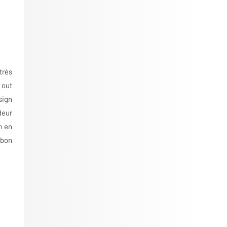
très
 out
sign
deur
m en
 bon