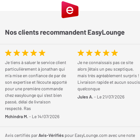
Il dispose d’une alimentation spécifique composée de 2
Dimension et poids
JE DONNE MON AVIS
transformateurs haut de gamme (un par canal) à très faible bruit
ainsi que de 4 régulateurs de tension.
Largeur
320 mm
Nos clients recommandent EasyLounge
L’ensemble est blindé par un coffret en métal afin de préserver
Poids
2,50 Kg
toutes interférences sur les étages audio.
Patoche
Le
15/04/2020
Profondeur
220 mm
Entièrement à composants discrets, il n’intègre aucun
Acheteur certifié
condensateur de liaison.
Je tiens à saluer le service client
Je ne connaissais pas ce site
Hauteur
65 mm
NOTE GLOBALE
5
/ 5
particulièrement à jonathan qui
alors j'étais un peu sceptique,
Les configurations (MM/MC, impédance d’entrée) sont
m'a mise en confiance de par de
mais très agréablement surpris !
Qualité de son
5
/ 5
son expertise et l'écoute apporté
Livraison rapide et aucun soucis
directement accessibles par l’arrière du châssis.
Esthétique
5
/ 5
pour une première commande
quelconque
chez easylounge qui s'est bien
Connectique
Jules A.
- Le 21/07/2026
5
/ 5
Données techniques :- Impédance d’entrée : 47k ou 100k-
passé, délai de livraison
Capacité d’entrée : 100 pF ou rien- Gain MM : 40 dB- Gain MC High
Simplicité
5
/ 5
respecté. Ras
: 46 dB- Gain MC Low : 52 dB- THD : 0,05 %- Alimentation : 7,2V-
Qualité/Prix
5
/ 5
Mchindra M.
- Le 14/07/2026
Dimensions (L x H x P) : 320 x 65 x 220 mm
Le recommanderiez-vous à un ami ?
Avis certifiés par
Avis-Vérifiés
pour EasyLounge.com avec une note
Accessoires fournis :- Câble d'alimentation secteur- Câble RCA